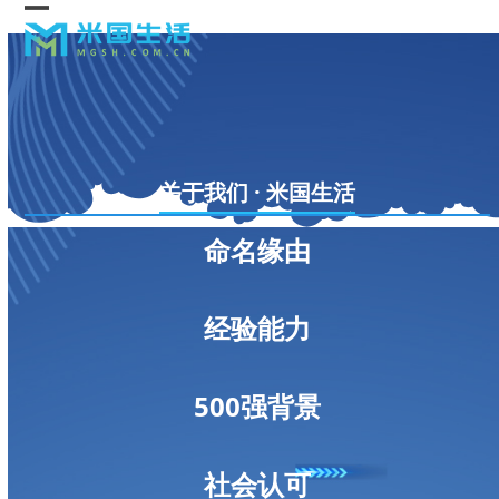
Skip
Open
Close
to
content
mobile
mobile
menu
menu
关于我们 · 米国生活
命名缘由
经验能力
500强背景
社会认可