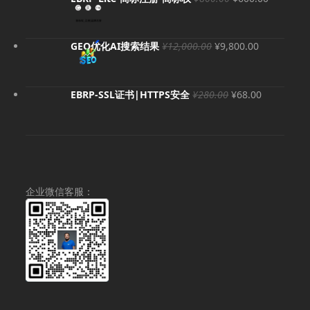
价
前
为：
价
¥800.00。
格
原
当
GEO优化AI搜索结果
¥
12,000.00
¥
9,800.00
为：
价
前
¥600.00
为：
价
¥12,000.00。
格
原
当
EBRP-SSL证书|HTTPS安全
¥
280.00
¥
68.00
为：
价
前
¥9,800.00
为：
价
¥280.00。
格
为：
¥68.00。
企业微信客服：