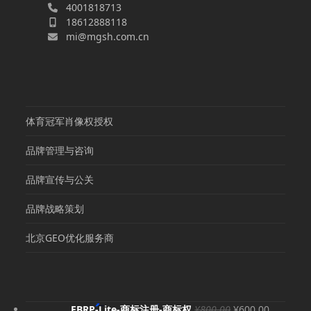
4001818713
18612888118
mi@mgsh.com.cn
体育冠军肖像权授权
品牌管理与咨询
品牌宣传与公关
品牌战略策划
北京GEO优化服务商
原
当
EBRP-Lite-商标注册-商标权
¥
800.00
¥
600.00