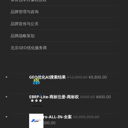
品牌管理与咨询
品牌宣传与公关
品牌战略策划
北京GEO优化服务商
原
当
GEO优化AI搜索结果
¥
12,000.00
¥
9,800.00
价
前
为：
价
¥12,000.00。
格
原
当
EBRP-Lite-商标注册-商标权
¥
800.00
¥
600.00
为：
价
前
¥9,800.00
为：
价
¥800.00。
格
EBRP-Pro-ALL-IN-全案
¥
5,000,000.00
为：
原
当
¥
4,980,000.00
¥600.00