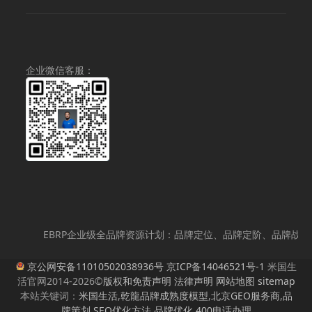
价
前
为：
价
¥5,000,000.00。
格
为：
¥4,980,000.00。
企业微信客服：
EBRP企业级全品牌资源计划：品牌定位、品牌定阶、品牌战略
京公网安备11010502038936号
京ICP备14046521号-1
米国生
活官网2014-2026©
版权和免责声明
法律声明
网站地图
sitemap
本站关键词：
米国生活
,
乾龍品牌成熟度模型
,
北京GEO服务商
,
品
牌策划
,
SEO优化方法
,
品牌优化
,
400电话办理