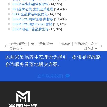
EBRP-企业邮箱域名邮箱
(14,595)
PR|品牌公关_危机公关处理
(14,492)
SEO|全品牌结构级优化
(14,325)
EBRP-Lite-商标注册-商标权
(13,489)
EBRP-Lite-海外B2B2C营销
(13,325)
EBRP-电视广告品牌宣传
(12,786)
4P营销理论 | EBRP 营销组合
MGSH | 市场营销二次市
previous
next
是什么？
场的定义
post:
post:
以两米道品牌生态理念为指引，提供品牌战略
咨询服务及落地解决方案。
立即联系我们