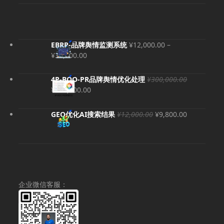
EBRP-品牌舆情监测系统
¥
12,000.00
–
价
¥
36,000.00
格
范
4P-BOO-PR品牌舆情优化处理
¥
300,000.00
围：
原
当
¥
280,000.00
¥12,000.00
价
前
至
为：
价
原
当
GEO优化AI搜索结果
¥
12,000.00
¥
9,800.00
¥36,000.00
¥300,000.00。
格
价
前
为：
为：
价
¥280,000.00。
¥12,000.00。
格
为：
¥9,800.00
企业微信客服：