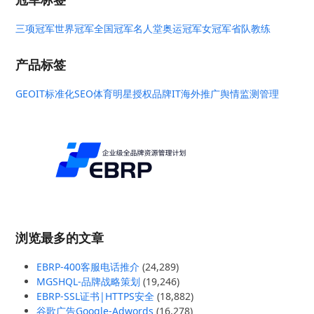
三项冠军
世界冠军
全国冠军
名人堂
奥运冠军
女冠军
省队教练
产品标签
GEO
IT标准化
SEO
体育明星授权
品牌IT
海外推广
舆情监测管理
浏览最多的文章
EBRP-400客服电话推介
(24,289)
MGSHQL-品牌战略策划
(19,246)
EBRP-SSL证书|HTTPS安全
(18,882)
谷歌广告Google-Adwords
(16,278)