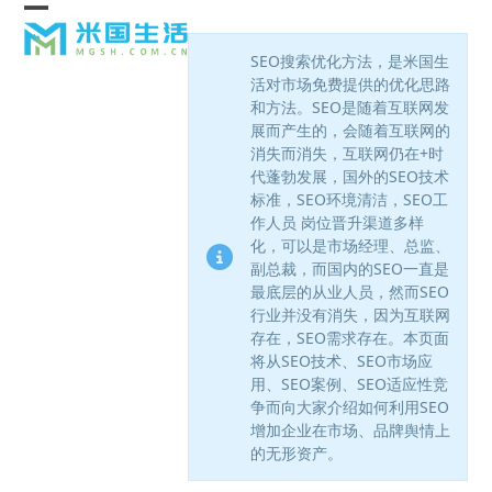
Skip
Open
Close
to
content
SEO搜索优化方法，是米国生
mobile
mobile
活对市场免费提供的优化思路
menu
menu
和方法。SEO是随着互联网发
展而产生的，会随着互联网的
消失而消失，互联网仍在+时
代蓬勃发展，国外的SEO技术
标准，SEO环境清洁，SEO工
作人员 岗位晋升渠道多样
化，可以是市场经理、总监、
副总裁，而国内的SEO一直是
最底层的从业人员，然而SEO
行业并没有消失，因为互联网
存在，SEO需求存在。本页面
将从SEO技术、SEO市场应
用、SEO案例、SEO适应性竞
争而向大家介绍如何利用SEO
增加企业在市场、品牌舆情上
的无形资产。