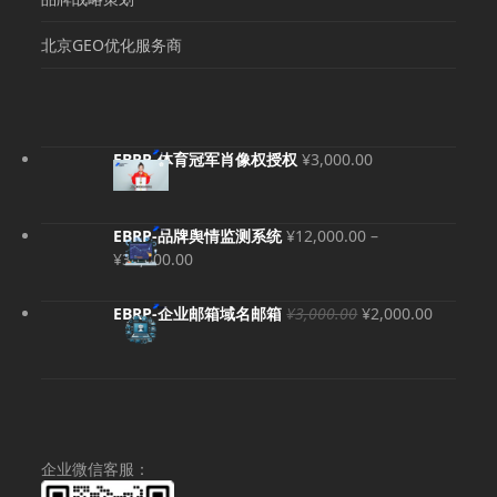
北京GEO优化服务商
EBRP-体育冠军肖像权授权
¥
3,000.00
EBRP-品牌舆情监测系统
¥
12,000.00
–
价
¥
36,000.00
格
范
原
当
EBRP-企业邮箱域名邮箱
¥
3,000.00
¥
2,000.00
围：
价
前
¥12,000.00
为：
价
至
¥3,000.00。
格
¥36,000.00
为：
¥2,000.
企业微信客服：