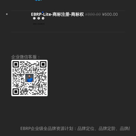
为：
为：
价
¥16,320.00。
¥12,000.00。
格
原
当
EBRP-Lite-商标注册-商标权
¥
800.00
¥
600.00
为：
价
前
¥9,800.00
为：
价
¥800.00。
格
为：
¥600.00
企业微信客服：
EBRP企业级全品牌资源计划：品牌定位、品牌定阶、品牌战略