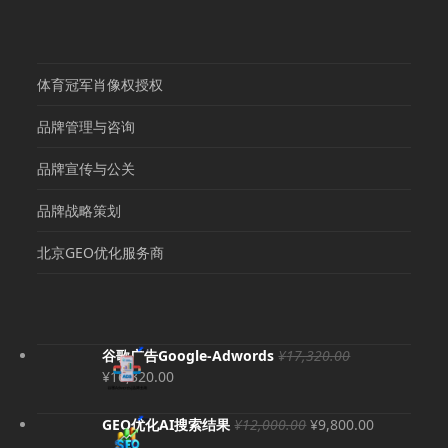
体育冠军肖像权授权
品牌管理与咨询
品牌宣传与公关
品牌战略策划
北京GEO优化服务商
谷歌广告Google-Adwords
¥
17,320.00
原
当
¥
16,320.00
价
前
为：
价
原
当
GEO优化AI搜索结果
¥
12,000.00
¥
9,800.00
¥17,320.00。
格
价
前