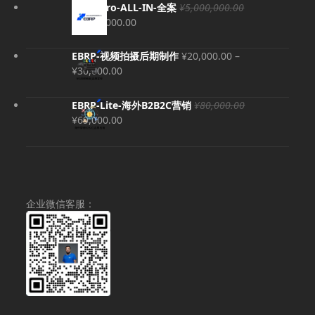
EBRP-Pro-ALL-IN-全案
¥
5,000,000.00
原
当
¥
4,980,000.00
价
前
为：
价
EBRP-视频拍摄后期制作
¥
20,000.00
–
¥5,000,000.00。
格
价
¥
30,000.00
为：
格
¥4,980,000.00。
范
EBRP-Lite-海外B2B2C营销
¥
80,000.00
围：
原
当
¥
69,000.00
¥20,000.00
价
前
至
为：
价
¥30,000.00
¥80,000.00。
格
为：
¥69,000.00。
企业微信客服：