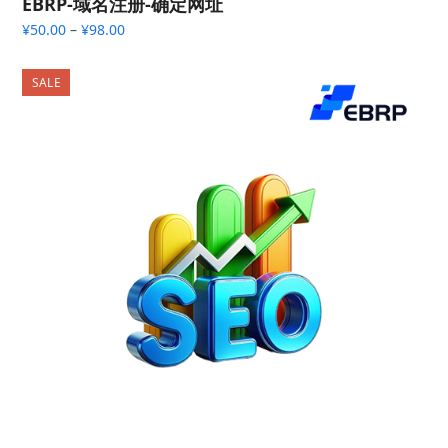
EBRP-域名注册-确定网址
价
¥
50.00
–
¥
98.00
格
范
SALE
围：
¥50.00
至
¥98.00