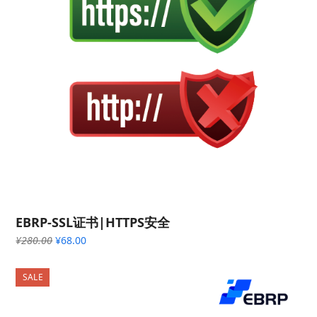
EBRP-SSL证书|HTTPS安全
原
当
¥
280.00
¥
68.00
价
前
为：
价
SALE
¥280.00。
格
为：
¥68.00。