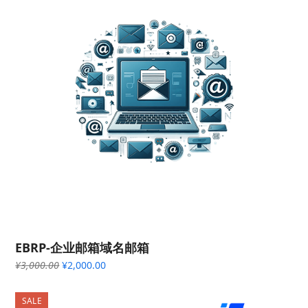
EBRP-企业邮箱域名邮箱
原
当
¥
3,000.00
¥
2,000.00
价
前
为：
价
SALE
¥3,000.00。
格