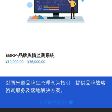
EBRP-品牌舆情监测系统
价
¥
12,000.00
–
¥
36,000.00
格
范
围：
¥12,000.00
以两米道品牌生态理念为指引，提供品牌战略
至
咨询服务及落地解决方案。
¥36,000.00
立即联系我们