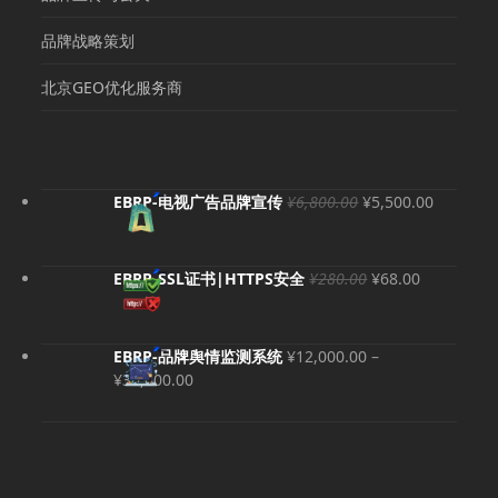
品牌战略策划
北京GEO优化服务商
原
当
EBRP-电视广告品牌宣传
¥
6,800.00
¥
5,500.00
价
前
为：
价
¥6,800.00。
格
原
当
EBRP-SSL证书|HTTPS安全
¥
280.00
¥
68.00
为：
价
前
¥5,500.
为：
价
¥280.00。
格
EBRP-品牌舆情监测系统
¥
12,000.00
–
为：
价
¥
36,000.00
¥68.00。
格
范
围：
¥12,000.00
至