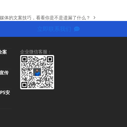
媒体的文案技巧，看看你是不是遗漏了什么？
xt
st:
立即联系我们
企业微信客服：
-全案
牌宣传
当
前
TPS安
价
,000.00。
0。
格
为：
5,500.00。
。
：