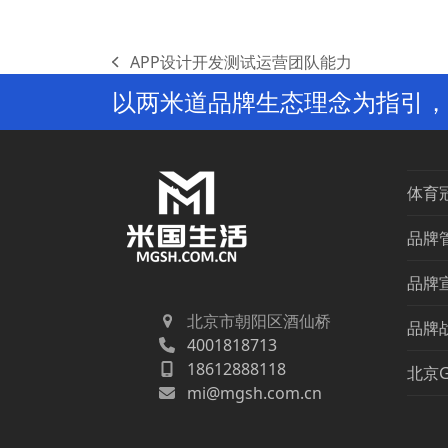
APP设计开发测试运营团队能力
previous
以两米道品牌生态理念为指引，
post:
体育
品牌
品牌
北京市朝阳区酒仙桥
品牌
4001818713
18612888118
北京
mi@mgsh.com.cn