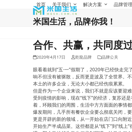
Skip
首页
关于我们
解决方案
品牌管
to
content
米国生活，品牌你我！
合作、共赢，共同度
2020年4月17日
乾龍品牌
品牌公关
眼看着就到“五·一”假期了，2020年已经快
响不但没有被驱散，反而更是波及了全世界。不
本土的许多企业，无论大小都已经伤痕累累。
但是作为一个企业来说，我们不就是应该要迎难
受到疫情的影响，现在“线下”的经济，复苏还是
着，环顾我们的周围，生活中方方面面的事情都逐
爆发期间，几乎所有餐饮企业要么彻底关闭，要
更是开辟的新的领域，从一开始在店门口向附近
开始生产半成品菜。这些都是从“线下”到“线上