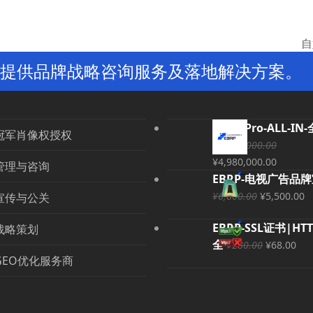
自
ne
提供品牌战略咨询服务及落地解决方案。
po
EBRP-Pro-ALL-IN
冠军肖像权授权
¥
5,000,000.00
原
当
¥
4,980,000.00
管理与咨询
价
前
EBRP-电视广告品
为：
价
原
¥
6,800.00
¥
5,500.00
宣传与公关
¥5,000,000.00。
格
价
EBRP-SSL证书|HT
为：
为：
战略策划
原
当
全
¥4,980
¥6,800.0
¥
280.00
¥
68.00
GEO优化服务商
价
前
为：
价
¥
¥280.00
格
为