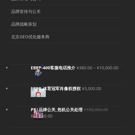
品牌宣传与公关
品牌战略策划
北京GEO优化服务商
价
EBRP-400客服电话推介
¥
380.00
–
¥
10,000.00
格
范
围：
EBRP-体育冠军肖像权授权
¥
3,000.00
¥380.00
至
¥10,000
PR|品牌公关_危机公关处理
¥
100,000.00
原
当
¥
80,000.00
价
前
为：
价
¥100,000.00。
格