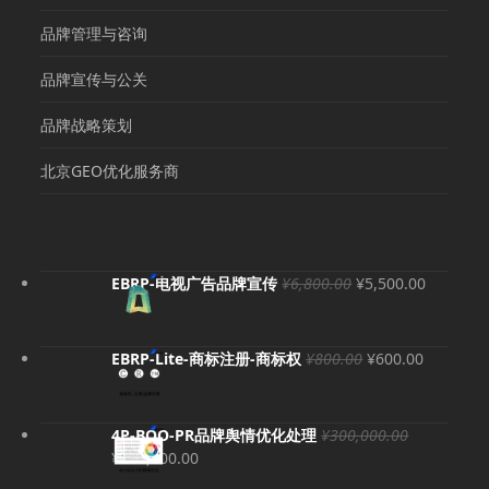
品牌管理与咨询
品牌宣传与公关
品牌战略策划
北京GEO优化服务商
原
当
EBRP-电视广告品牌宣传
¥
6,800.00
¥
5,500.00
价
前
为：
价
¥6,800.00。
格
原
当
EBRP-Lite-商标注册-商标权
¥
800.00
¥
600.00
为：
价
前
¥5,500.
为：
价
¥800.00。
格
4P-BOO-PR品牌舆情优化处理
¥
300,000.00
为：
原
当
¥
280,000.00
¥600.00
价
前