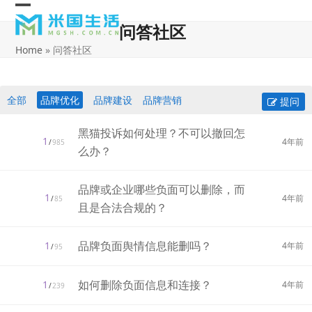
Skip
Open
Close
to
问答社区
content
mobile
mobile
Home
»
问答社区
menu
menu
全部
品牌优化
品牌建设
品牌营销
提问
黑猫投诉如何处理？不可以撤回怎
1
4年前
/
985
么办？
品牌或企业哪些负面可以删除，而
1
4年前
/
85
且是合法合规的？
品牌负面舆情信息能删吗？
1
4年前
/
95
如何删除负面信息和连接？
1
4年前
/
239