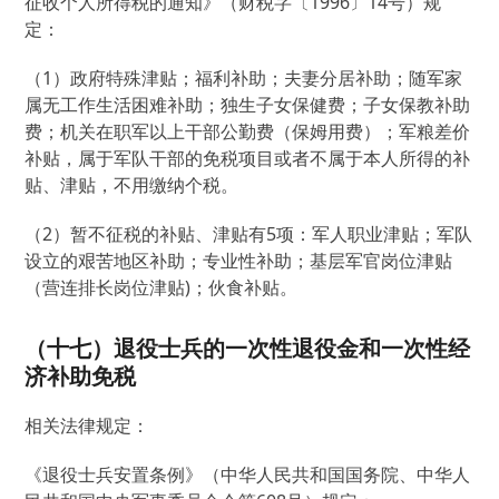
征收个人所得税的通知》（财税字〔1996〕14号）规
定：
（1）政府特殊津贴；福利补助；夫妻分居补助；随军家
属无工作生活困难补助；独生子女保健费；子女保教补助
费；机关在职军以上干部公勤费（保姆用费）；军粮差价
补贴，属于军队干部的免税项目或者不属于本人所得的补
贴、津贴，不用缴纳个税。
（2）暂不征税的补贴、津贴有5项：军人职业津贴；军队
设立的艰苦地区补助；专业性补助；基层军官岗位津贴
（营连排长岗位津贴)；伙食补贴。
（十七）退役士兵的一次性退役金和一次性经
济补助免税
相关法律规定：
《退役士兵安置条例》（中华人民共和国国务院、中华人