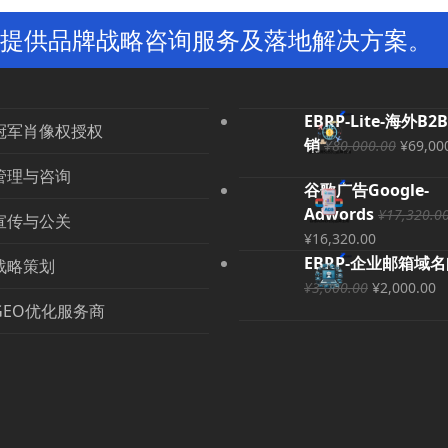
提供品牌战略咨询服务及落地解决方案。
EBRP-Lite-海外B2
冠军肖像权授权
原
销
¥
80,000.00
¥
69,00
价
管理与咨询
谷歌广告Google-
为：
Adwords
¥
17,320.0
¥80,0
宣传与公关
原
当
¥
16,320.00
价
前
EBRP-企业邮箱域
战略策划
为：
价
原
¥
3,000.00
¥
2,000.00
¥17,320.00。
格
价
GEO优化服务商
为：
为：
¥16,320.
¥3,000.0
¥