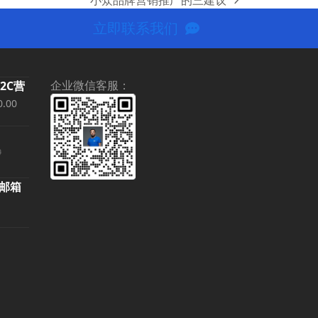
小众品牌营销推广的三建议
next
post:
立即联系我们
企业微信客服：
B2C营
当
0.00
前
价
0
00.00。
格
为：
名邮箱
¥69,000.00。
当
前
价
00。
0。
格
为：
2,000.00。