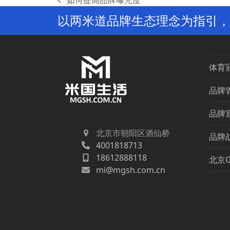
如何提高品牌曝光度
previous
以两米道品牌生态理念为指引，
post:
体育
品牌
品牌
北京市朝阳区酒仙桥
品牌
4001818713
18612888118
北京
mi@mgsh.com.cn