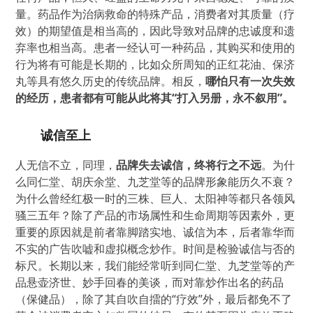
量。药品作为治病救命的特殊产品，消费者对其质量（疗
效）的期望值是相当高的，因此导致对品牌的忠诚度和遗
弃率也相当高。患者一经认可一种药品，其购买和使用的
行为将有可能是长期的，比如众所周知的正红花油、保济
丸等具有悠久历史的传统品牌。相反，
哪怕只有一次失效
的经历，患者都有可能从此将其“打入另册，永不叙用”。
诚信至上
人无信不立，同理，
品牌失去诚信，终将行之不远
。为什
么同仁堂、胡庆余堂、九芝堂等的品牌形象能历久不衰？
为什么曾经红极一时的三株、巨人、太阳神等都只各领风
骚三五年？除了产品的市场属性和生命周期等因素外，更
重要的原因就是前者靠脚踏实地、诚信为本，后者靠华而
不实的广告吹嘘和虚拟概念炒作。时间是检验诚信与否的
标尺。长期以来，我们能经常听到同仁堂、九芝堂等的产
品悬壶济世、妙手回春的美谈，而对靠炒作出名的药品
（保健品），除了其自吹自擂的“疗效”外，最后都免不了