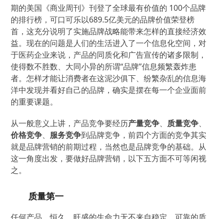
期的美国《商业周刊》刊登了全球最有价值的 100个品牌
的排行榜，可口可乐以689.5亿美元的品牌价值荣登榜
首，这充分说明了实施品牌战略能带来怎样的直接经济效
益。现在的问题是人们的生活进入了一个信息化空间，对
于医药企业来说，产品的同质化和广告宣传的诸多限制，
使得数不胜数、大同小异的所谓“品牌”信息频繁轰炸患
者。怎样才能让消费者在这泥沙俱下、纷繁杂乱的信息海
洋中发现并看好自己的品牌，确实是摆在每一个企业面前
的重要课题。
从一般意义上讲，产品竞争要经历
产量竞争
、
质量竞争
、
价格竞争
、
服务竞争
到品牌竞争，前四个方面的竞争其实
就是品牌营销的前期过程，当然也是品牌竞争的基础。从
这一角度出发，要做好品牌营销，以下五方面不可等闲视
之。
质量第一
任何产品，恒久、旺盛的生命力无不来自稳定、可靠的质