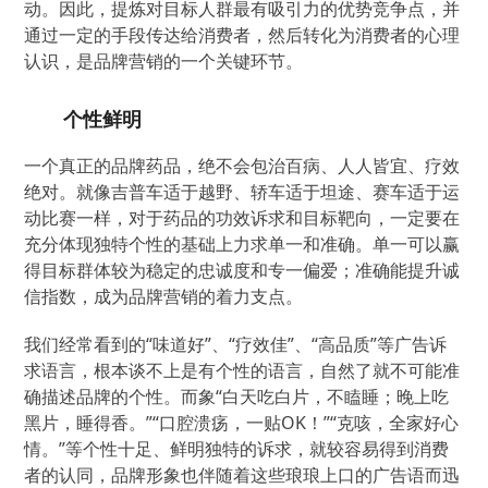
动。因此，提炼对目标人群最有吸引力的优势竞争点，并
通过一定的手段传达给消费者，然后转化为消费者的心理
认识，是品牌营销的一个关键环节。
个性鲜明
一个真正的品牌药品，绝不会包治百病、人人皆宜、疗效
绝对。就像吉普车适于越野、轿车适于坦途、赛车适于运
动比赛一样，对于药品的功效诉求和目标靶向，一定要在
充分体现独特个性的基础上力求单一和准确。单一可以赢
得目标群体较为稳定的忠诚度和专一偏爱；准确能提升诚
信指数，成为品牌营销的着力支点。
我们经常看到的“味道好”、“疗效佳”、“高品质”等广告诉
求语言，根本谈不上是有个性的语言，自然了就不可能准
确描述品牌的个性。而象“白天吃白片，不瞌睡；晚上吃
黑片，睡得香。”“口腔溃疡，一贴OK！”“克咳，全家好心
情。”等个性十足、鲜明独特的诉求，就较容易得到消费
者的认同，品牌形象也伴随着这些琅琅上口的广告语而迅