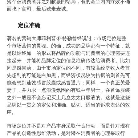
落个被消费者弃之如敝屦的结局，有的甚至因为疗效不确
而吃下官司，最后败走麦城。
定位准确
著名的营销大师菲利普·科特勒曾经说过：市场定位是整
个市场营销的灵魂。的确，成功的品牌都有一个特征，就
是以始终如一的形式将品牌的功能与消费者的心理需要连
接起来，并能将品牌定位的信息准确传达给消费者。比如
同是感冒药，由于市场定位的不同，有较高经济收入者首
先想到的可能是白加黑，而经济状况较为拮据的则首先可
能会想到速效感冒胶囊或感冒通片；同样，一个真正关爱
妻子，并力求一点浪漫氛围的有钱中年男士，在首饰服装
之外一般是不会忘记买上几盒太太口服液的。这就是这些
品牌以一贯之的定位和准确、贴切、适当的诉求表达的效
应。
市场定位并不是对产品本身采取什么行动，而是针对现有
产品的创造性思维活动，是对潜在消费者的心理采取行