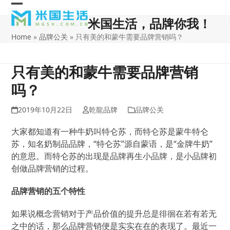
Skip
Open
Close
to
米国生活，品牌你我！
content
mobile
mobile
Home
»
品牌公关
»
只有美的和蒙牛需要品牌营销吗？
menu
menu
只有美的和蒙牛需要品牌营销
吗？
2019年10月22日
乾龍品牌
品牌公关
大家都知道有一种牛奶叫特仑苏，而特仑苏是蒙牛特仑
苏，知名奶制品品牌，“特仑苏”源自蒙语，是“金牌牛奶”
的意思。而特仑苏的出现是品牌再生小品牌，是小品牌初
创做品牌营销的过程。
品牌营销的五个特性
如果说概念营销对于产品价值的提升总是徘徊在若有若无
之中的话，那么品牌营销便是实实在在的表现了。最近一