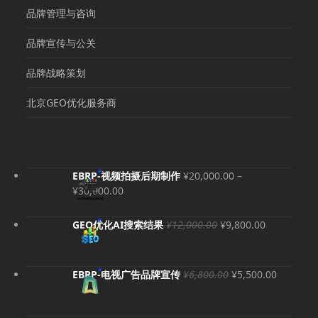
品牌管理与咨询
品牌宣传与公关
品牌战略策划
北京GEO优化服务商
EBRP-视频拍摄后期制作
¥
20,000.00
–
价
¥
30,000.00
格
范
原
当
GEO优化AI搜索结果
¥
12,000.00
¥
9,800.00
围：
价
前
¥20,000.00
为：
价
至
¥12,000.00。
格
原
当
EBRP-电视广告品牌宣传
¥
6,800.00
¥
5,500.00
¥30,000.00
为：
价
前
¥9,800.00
为：
价