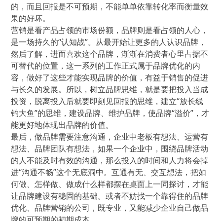
的，而且回报是不可预期，不能单单依靠转化率而衡量效
果的好坏。
营销是看产品占领的市场份额，品牌则是看占领的人心，
是一场持久的“认知战”。从最开始让更多的人认识品牌，
然后了解，进而喜欢这个品牌，渐渐在消费者心里占据不
可替代的位置，这一系列的工作正式属于品牌优化的内
容，做好了这些才能实现品牌的价值，有益于销售的促进
与长久的发展。所以，树立品牌思维，就是要把投入当成
投资，脱离投入后就要即刻见回报的思维，建立“放长线
钓大鱼”的思维，建设品牌、维护品牌，使品牌“溢价”，才
能更好地体现出品牌的价值。
最后，做品牌需要注意沟通，企业中老板有想法、运营有
想法、品牌团队有想法，如果一个企业中，围绕品牌活动
的人不能及时有效的沟通，那么投入的时间和人力将会掉
进“沟通不畅”这个无底洞中。互通有无、交互想法，把如
何做、怎样做、做成什么样都摆在桌面上一同探讨，才能
让品牌建设有稳固的基础。或者不妨找一个靠得住的品牌
优化、品牌营销的公司，既专业，又能减少企业自己做品
牌的可预期的初期成本。