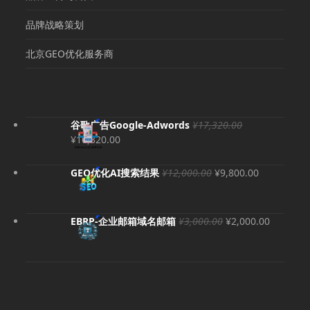
品牌战略策划
北京GEO优化服务商
谷歌广告Google-Adwords
¥
17,320.00
原
当
¥
16,320.00
价
前
为：
价
原
当
GEO优化AI搜索结果
¥
12,000.00
¥
9,800.00
¥17,320.00。
格
价
前
为：
为：
价
¥16,320.00。
¥12,000.00。
格
原
当
EBRP-企业邮箱域名邮箱
¥
3,000.00
¥
2,000.00
为：
价
前
¥9,800.00
为：
价
¥3,000.00。
格
为：
¥2,000.