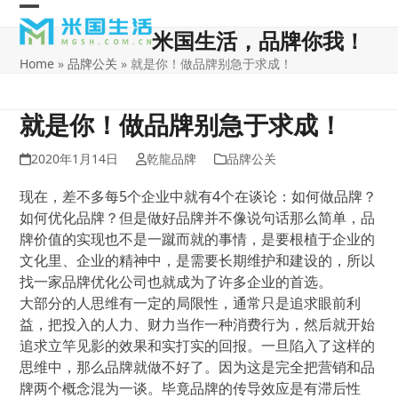
Skip
Open
Close
to
米国生活，品牌你我！
content
mobile
mobile
Home
»
品牌公关
»
就是你！做品牌别急于求成！
menu
menu
就是你！做品牌别急于求成！
2020年1月14日
乾龍品牌
品牌公关
现在，差不多每5个企业中就有4个在谈论：如何做品牌？
如何优化品牌？但是做好品牌并不像说句话那么简单，品
牌价值的实现也不是一蹴而就的事情，是要根植于企业的
文化里、企业的精神中，是需要长期维护和建设的，所以
找一家品牌优化公司也就成为了许多企业的首选。
大部分的人思维有一定的局限性，通常只是追求眼前利
益，把投入的人力、财力当作一种消费行为，然后就开始
追求立竿见影的效果和实打实的回报。一旦陷入了这样的
思维中，那么品牌就做不好了。因为这是完全把营销和品
牌两个概念混为一谈。毕竟品牌的传导效应是有滞后性