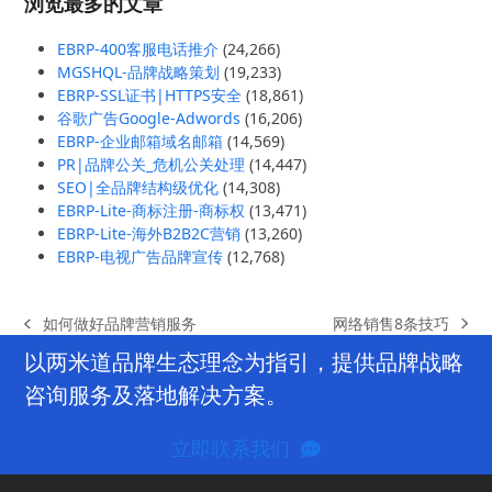
浏览最多的文章
EBRP-400客服电话推介
(24,266)
MGSHQL-品牌战略策划
(19,233)
EBRP-SSL证书|HTTPS安全
(18,861)
谷歌广告Google-Adwords
(16,206)
EBRP-企业邮箱域名邮箱
(14,569)
PR|品牌公关_危机公关处理
(14,447)
SEO|全品牌结构级优化
(14,308)
EBRP-Lite-商标注册-商标权
(13,471)
EBRP-Lite-海外B2B2C营销
(13,260)
EBRP-电视广告品牌宣传
(12,768)
网络销售8条技巧
如何做好品牌营销服务
next
previous
post:
post:
以两米道品牌生态理念为指引，提供品牌战略
咨询服务及落地解决方案。
立即联系我们