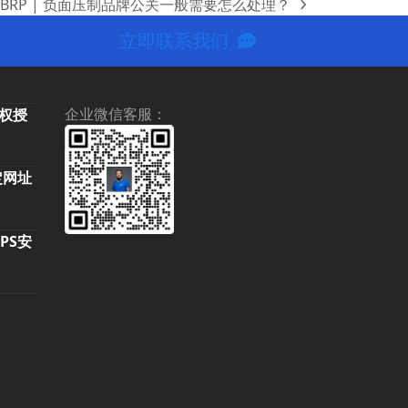
EBRP | 负面压制品牌公关一般需要怎么处理？
ext
ost:
立即联系我们
企业微信客服：
像权授
定网址
TPS安
0
。
0
：
8.00。