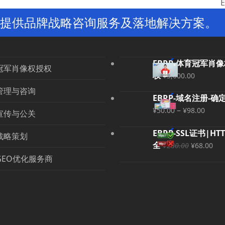
n
提供品牌战略咨询服务及落地解决方案。
p
EBRP-体育冠军肖
冠军肖像权授权
权
¥
3,000.00
管理与咨询
EBRP-域名注册-确
价
–
¥
50.00
¥
98.00
宣传与公关
格
EBRP-SSL证书|HT
范
战略策划
原
当
全
围：
¥
280.00
¥
68.00
价
前
¥50.0
GEO优化服务商
为：
价
至
¥280.00
格
¥98.0
为
¥6