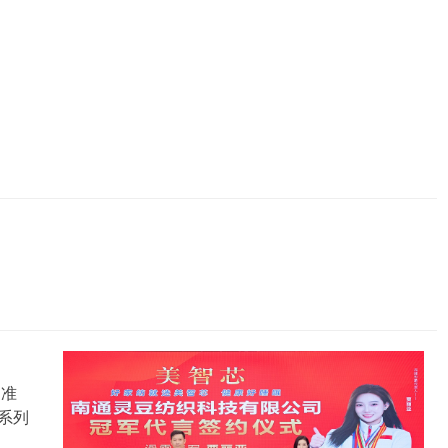
）准
系列