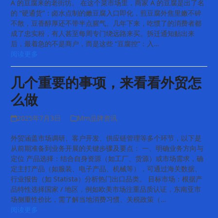
A 的豆腐来的老街坊。 在这个菜市场里，商家 A 的豆腐是出了名
的 “硬通货”：卤水点制的嫩豆腐入口即化，煎豆腐外焦里嫩不碎
不散，豆香醇厚还不带半点腥气。几年下来，吃惯了的消费者都
成了忠实粉，有人甚至每周专门绕远路来买。拆迁通知贴出来
后，最着急的不是商户，而是这些 “豆腐控”：入…
阅读更多
几个重要的事项，来看看外贸怎
么做
2025年7月3日
Mm品牌资讯
外贸涵盖市场调研、客户开发、供应链管理等多个环节，以下是
从前期准备到业务开展的关键步骤及要点： 一、明确业务方向与
定位 产品选择：结合自身资源（如工厂、货源）或市场需求，确
定主打产品（如服装、电子产品、机械等），可通过海关数据、
行业报告（如 Statista）分析热门出口品类。 目标市场：根据产
品特性选择国家 / 地区，例如欧美市场注重品质认证，东南亚市
场侧重性价比，需了解当地消费习惯、关税政策（…
阅读更多