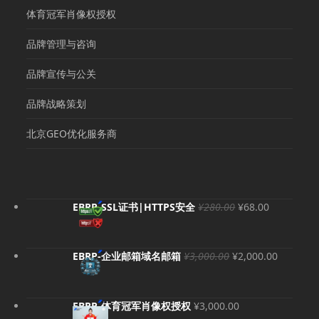
体育冠军肖像权授权
品牌管理与咨询
品牌宣传与公关
品牌战略策划
北京GEO优化服务商
原
当
EBRP-SSL证书|HTTPS安全
¥
280.00
¥
68.00
价
前
为：
价
¥280.00。
格
原
当
EBRP-企业邮箱域名邮箱
¥
3,000.00
¥
2,000.00
为：
价
前
¥68.00。
为：
价
¥3,000.00。
格
EBRP-体育冠军肖像权授权
¥
3,000.00
为：