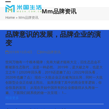
Skip
Open
Close
to
Mm品牌资讯
content
mobile
mobile
Home
»
Mm品牌资讯
menu
menu
品牌意识的发展，品牌企业的演
变
2019年10月4日
Mm品牌资讯
世间万物有一个根本规律：先有大破才能有大立，旧生态总会不
断被新生态取代，这是一种必然。 2019年，是大破之年，也是大
立之年！(2020年回头看，2019还是嫩了点)（2022年回头看，
2020年也嫩了点） 现在一大批企业正在被淘汰出局，同时一大批
创新型企业正在破土而出。 如果弄懂了其中的商业变革逻辑，你
会惊喜的发现： 从现在开始中国所有的企业都值得从头再做一
遍。 下面我们就系统的做一次呈现： 1…
阅读更多