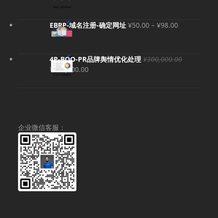
价
前
为：
价
¥800.00。
格
价
EBRP-域名注册-确定网址
¥
50.00
–
¥
98.00
为：
格
¥600.00
范
围：
4P-BOO-PR品牌舆情优化处理
¥
300,000.00
¥50.00
原
当
¥
280,000.00
至
价
前
¥98.00
为：
价
¥300,000.00。
格
为：
¥280,000.00。
企业微信客服：