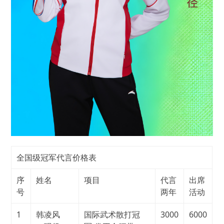
全国级冠军代言价格表
序
姓名
项目
代言
出席
号
两年
活动
1
韩凌风
国际武术散打冠
3000
6000