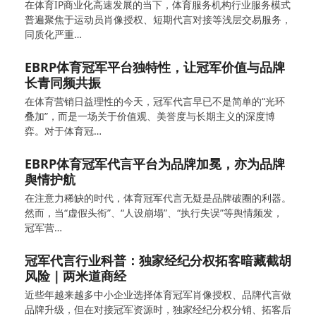
在体育IP商业化高速发展的当下，体育服务机构行业服务模式
普遍聚焦于运动员肖像授权、短期代言对接等浅层交易服务，
同质化严重…
EBRP体育冠军平台独特性，让冠军价值与品牌
长青同频共振
在体育营销日益理性的今天，冠军代言早已不是简单的“光环
叠加”，而是一场关于价值观、美誉度与长期主义的深度博
弈。对于体育冠…
EBRP体育冠军代言平台为品牌加冕，亦为品牌
舆情护航
在注意力稀缺的时代，体育冠军代言无疑是品牌破圈的利器。
然而，当“虚假头衔”、“人设崩塌”、“执行失误”等舆情频发，
冠军营…
冠军代言行业科普：独家经纪分权拓客暗藏截胡
风险｜两米道商经
近些年越来越多中小企业选择体育冠军肖像授权、品牌代言做
品牌升级，但在对接冠军资源时，独家经纪分权分销、拓客后