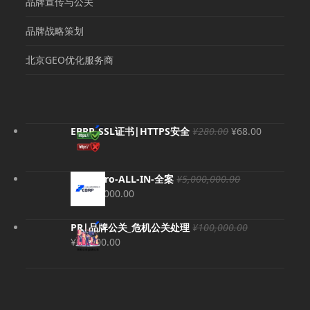
品牌宣传与公关
品牌战略策划
北京GEO优化服务商
原
当
EBRP-SSL证书|HTTPS安全
¥
280.00
¥
68.00
价
前
为：
价
¥280.00。
格
EBRP-Pro-ALL-IN-全案
¥
5,000,000.00
为：
原
当
¥
4,980,000.00
¥68.00。
价
前
为：
价
PR|品牌公关_危机公关处理
¥
100,000.00
¥5,000,000.00。
格
原
当
¥
80,000.00
为：
价
前
¥4,980,000.00。
为：
价
¥100,000.00。
格
为：