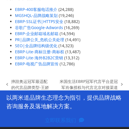
EBRP-400客服电话推介
(24,288)
MGSHQL-品牌战略策划
(19,246)
EBRP-SSL证书|HTTPS安全
(18,882)
谷歌广告Google-Adwords
(16,269)
EBRP-企业邮箱域名邮箱
(14,594)
PR|品牌公关_危机公关处理
(14,491)
SEO|全品牌结构级优化
(14,323)
EBRP-Lite-商标注册-商标权
(13,487)
EBRP-Lite-海外B2B2C营销
(13,312)
EBRP-电视广告品牌宣传
(12,786)
摔跤奥运冠军最适配
米国生活EBRP冠军代言平台是冠
previous
next
的代言品牌类型-王娇
军肖像授权与代言北京对接渠道
post:
post:
以两米道品牌生态理念为指引，提供品牌战略
咨询服务及落地解决方案。
立即联系我们