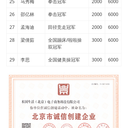
25
马秀梅
拳击冠军
2000
6000
26
邵亿林
拳击冠军
2000
6000
27
孟海迪
田径竞走冠军
2000
6000
28
梁倩茹
全国蹦床/啦啦操
3000
6000
双冠军
29
李思
全国健美操冠军
3000
6000