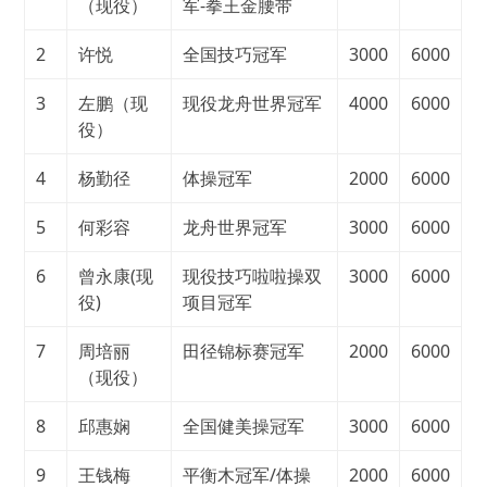
（现役）
军-拳王金腰带
2
许悦
全国技巧冠军
3000
6000
3
左鹏（现
现役龙舟世界冠军
4000
6000
役）
4
杨勤径
体操冠军
2000
6000
5
何彩容
龙舟世界冠军
3000
6000
6
曾永康(现
现役技巧啦啦操双
3000
6000
役)
项目冠军
7
周培丽
田径锦标赛冠军
2000
6000
（现役）
8
邱惠娴
全国健美操冠军
3000
6000
9
王钱梅
平衡木冠军/体操
2000
6000