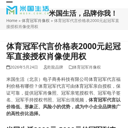
Skip
Open
Close
to
米国生活，品牌你我！
content
mobile
mobile
Home
»
体育冠军肖像权
»
体育冠军代言价格表2000元起冠军直
menu
menu
接授权肖像使用权
体育冠军代言价格表2000元起冠
军直接授权肖像使用权
2026年5月24日
乾龍品牌
体育冠军肖像权
米国生活（北京）电子商务科技有限公司体育冠军代言福
利价格有哪些？体育冠军代言可由体育冠军亲自授权，保
证可靠，提供冠军肖像照、冠军亲笔授权书、冠军电子签
名、冠军手持授权书照、冠军出境视频，
体育冠军代言以
价格低、形象正、风险小的优势，成为中小企业品牌推广
的高性价比选择。