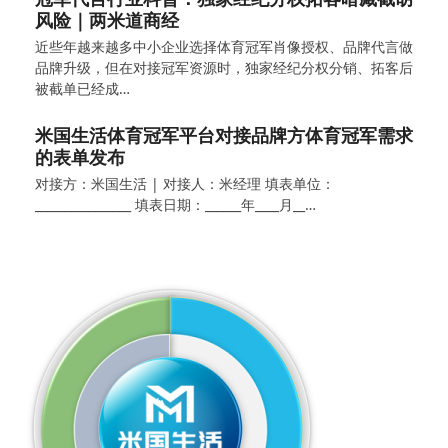
风险｜两米道商经
近些年越来越多中小企业选择体育冠军肖像授权、品牌代言做
品牌升级，但在对接冠军资源时，独家经纪分权分销、拓客后
被截单已经成…
米国生活体育冠军平台对接品牌方体育冠军需求
的表单发布
对接方：米国生活 | 对接人：米经理 填表单位：
________________ 填表日期：______年____月__…