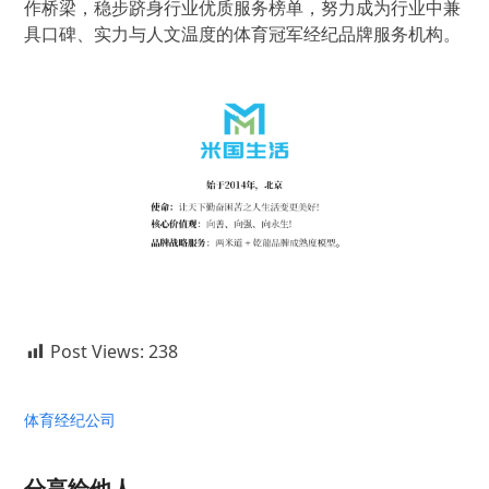
作桥梁，稳步跻身行业优质服务榜单，努力成为行业中兼
具口碑、实力与人文温度的体育冠军经纪品牌服务机构。
Post Views:
238
体育经纪公司
分享给他人