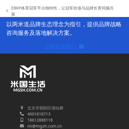
EBRP体育冠军平台独特性，让冠军价值与品牌长青同频共
previous
振
post:
以两米道品牌生态理念为指引，提供品牌战略
咨询服务及落地解决方案。
立即联系我们
北京市朝阳区酒仙桥
4001818713
18612888118
mi@mgsh.com.cn