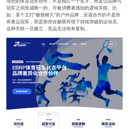
理想的体育冠军合作，不是独占一个名字，而是让品牌与
冠军之间形成唯一的、可被消费者感知的逻辑关联。比
如：某个主打“极致耐久”的户外品牌，应该合作的不是所
有奥运冠军，而是那些在极限环境下持续突破的运动员。
这种关联一旦建立，竞品无法简单复制。