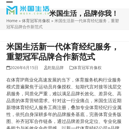
Skip
Open
Close
to
米国生活，品牌你我！
content
mobile
mobile
Home
»
体育冠军肖像权
»
米国生活新一代体育经纪服务，重塑
menu
menu
冠军品牌合作新范式
米国生活新一代体育经纪服务，
重塑冠军品牌合作新范式
2026年6月15日
乾龍品牌
体育冠军肖像权
在体育IP商业化高速发展的当下，体育服务机构行业服务
模式普遍聚焦于运动员肖像授权、短期代言对接等浅层交
易服务，同质化严重，难以满足品牌长效化、差异化、高
品质的体育营销需求。针对这一行业痛点，米国生活近期
新增体育经纪人服务工商注册，叠加专业体育经纪行业属
性，依托自身深耕多年的品牌服务基底，完善体育业务版
图、补齐冠军合作链条，通过品牌差异化定位、专业化服
务能力与长效化合作思维，以新一代体育经纪公司+品牌