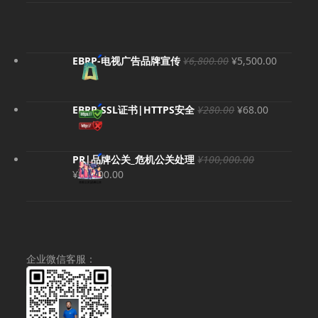
原
当
EBRP-电视广告品牌宣传
¥
6,800.00
¥
5,500.00
价
前
为：
价
¥6,800.00。
格
原
当
EBRP-SSL证书|HTTPS安全
¥
280.00
¥
68.00
为：
价
前
¥5,500.
为：
价
¥280.00。
格
PR|品牌公关_危机公关处理
¥
100,000.00
为：
原
当
¥
80,000.00
¥68.00。
价
前
为：
价
¥100,000.00。
格
为：
¥80,000.00。
企业微信客服：