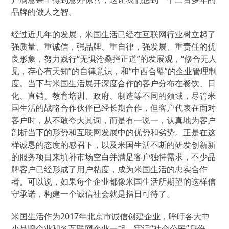
品牌的做人之智。
经过近几年的发展，米国生活已经在互联网行业树立起了
强质量、重诚信，强品牌、重自律，强发展、重责任的优
良形象，努力践行“无惧沧桑择正道”的发展观，“修合无人
见，存心有天知”的自律意识，和“中西合璧”的企业管理制
度。当下与米国生活展开深度合作的客户分布在餐饮、日
化、直销、教育培训、政府、制造等不同的领域，尽管米
国生活的战略合作伙伴已经长期合作，但客户代表在面对
客户时，从不敢夸大其词，而是有一说一，认真地为客户
剖析当下的形势和互联网发展中的优势和劣势。正是在这
样诚恳的态度的感召下，以及米国生活不断的研发创新新
的服务项目来填补市场空白并满足客户独特需求，不少品
牌客户已经形成了用户粘度，成为米国生活的忠实合作
者。可以说，如果每个企业都像米国生活所期望的这样信
守承诺，构建一个诚信社会就是指日可待了。
米国生活作为2017年北京市诚信创建企业，呼吁各大中
小品牌企业和各互联网企业一起，牢记“社会公民”身份，