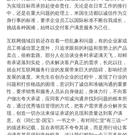
为实现目标而承担起使命责任。无论是在日常工作的推行
中，还是在重大问题的处理上，米国生活都以诚信作为立
身行事的标准，要求企业员工以国际标准不断自我成长，
挑战各种困难，始终以交付客户满意服务为己任。
互联网领域目前还存在着一些乱象和问题，有的企业家或
员工将诚信置之度外，只追求眼前的利益和形势上的产品
卖点，俗称套路。部分人在洽谈业务时承诺满天飞，却鲜
有承诺落到实处，仍未解决客户真正的需求，长此以往，
就会对互联网服务行业的发展带来巨大的阻碍，影响经济
发展的速度。米先生在创办企业的过程中，发现了行业的
问题和打价格战的困境，意识到了诚信和准确沟通的重要
性，要求销售和服务人员从自身做起，身体力行，不向客
户做出夸大承诺，应同客户坦诚沟通并找到问题的根本所
在，通过优秀项目管理的方式，把客户需求逐步分解并实
现，创造一切办法来保证承诺的兑现和质量达到客户满
意。在《同仁堂-国宝》一书之中，有对同仁堂“有三说一”
的描述和记载，旨在表明其不夸夸其谈，而是用行动让客
户满意甚至得到意外惊喜，这让我们想到一个三百多年的