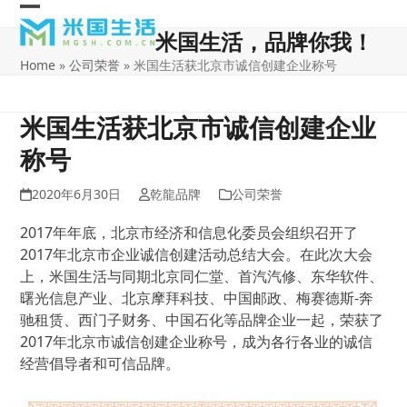
Skip
Open
Close
to
米国生活，品牌你我！
content
mobile
mobile
Home
»
公司荣誉
»
米国生活获北京市诚信创建企业称号
menu
menu
米国生活获北京市诚信创建企业
称号
2020年6月30日
乾龍品牌
公司荣誉
2017年年底，北京市经济和信息化委员会组织召开了
2017年北京市企业诚信创建活动总结大会。在此次大会
上，米国生活与同期北京同仁堂、首汽汽修、东华软件、
曙光信息产业、北京摩拜科技、中国邮政、梅赛德斯-奔
驰租赁、西门子财务、中国石化等品牌企业一起，荣获了
2017年北京市诚信创建企业称号，成为各行各业的诚信
经营倡导者和可信品牌。