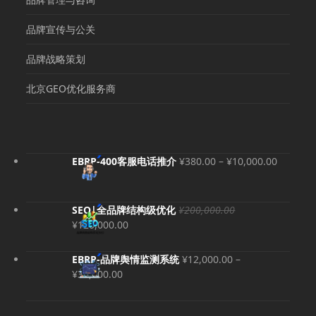
品牌宣传与公关
品牌战略策划
北京GEO优化服务商
价
EBRP-400客服电话推介
¥
380.00
–
¥
10,000.00
格
范
围：
SEO|全品牌结构级优化
¥
200,000.00
¥380.00
原
当
¥
120,000.00
至
价
前
¥10,000
为：
价
EBRP-品牌舆情监测系统
¥
12,000.00
–
¥200,000.00。
格
价
¥
36,000.00
为：
格
¥120,000.00。
范