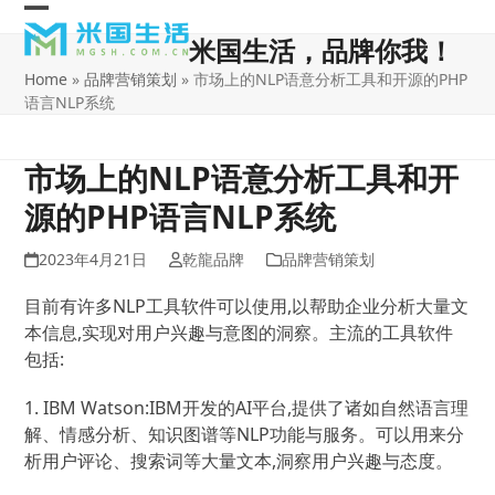
Skip
Open
Close
to
米国生活，品牌你我！
content
mobile
mobile
Home
»
品牌营销策划
»
市场上的NLP语意分析工具和开源的PHP
menu
menu
语言NLP系统
市场上的NLP语意分析工具和开
源的PHP语言NLP系统
2023年4月21日
乾龍品牌
品牌营销策划
目前有许多NLP工具软件可以使用,以帮助企业分析大量文
本信息,实现对用户兴趣与意图的洞察。主流的工具软件
包括:
1. IBM Watson:IBM开发的AI平台,提供了诸如自然语言理
解、情感分析、知识图谱等NLP功能与服务。可以用来分
析用户评论、搜索词等大量文本,洞察用户兴趣与态度。