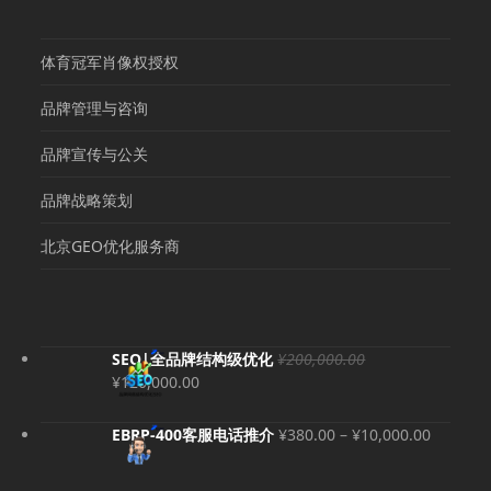
体育冠军肖像权授权
品牌管理与咨询
品牌宣传与公关
品牌战略策划
北京GEO优化服务商
SEO|全品牌结构级优化
¥
200,000.00
原
当
¥
120,000.00
价
前
为：
价
价
EBRP-400客服电话推介
¥
380.00
–
¥
10,000.00
¥200,000.00。
格
格
为：
范