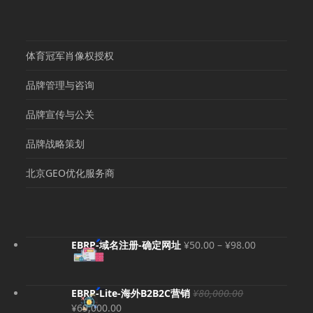
体育冠军肖像权授权
品牌管理与咨询
品牌宣传与公关
品牌战略策划
北京GEO优化服务商
价
EBRP-域名注册-确定网址
¥
50.00
–
¥
98.00
格
范
围：
EBRP-Lite-海外B2B2C营销
¥
80,000.00
¥50.00
原
当
¥
69,000.00