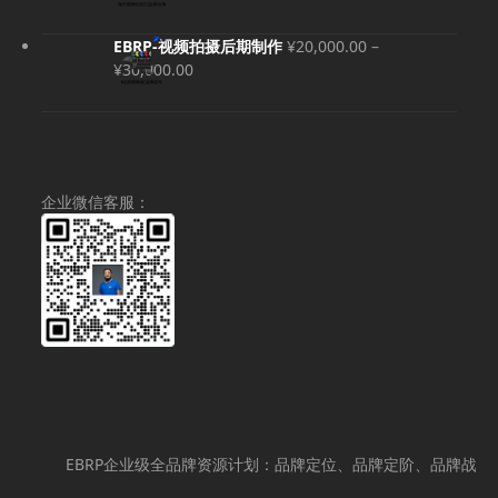
至
价
前
¥98.00
为：
价
EBRP-视频拍摄后期制作
¥
20,000.00
–
¥80,000.00。
格
价
¥
30,000.00
为：
格
¥69,000.00。
范
围：
¥20,000.00
至
企业微信客服：
¥30,000.00
EBRP企业级全品牌资源计划：品牌定位、品牌定阶、品牌战略策