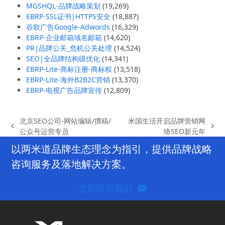
MGSHQL-品牌战略策划
(19,269)
EBRP-SSL证书|HTTPS安全
(18,887)
谷歌广告Google-Adwords
(16,329)
EBRP-企业邮箱域名邮箱
(14,620)
PR|品牌公关_危机公关处理
(14,524)
SEO|全品牌结构级优化
(14,341)
EBRP-Lite-商标注册-商标权
(13,518)
EBRP-Lite-海外B2B2C营销
(13,370)
EBRP-电视广告品牌宣传
(12,809)
北京SEO公司-网站编辑/撰稿/
米国生活开启品牌营销网
previous
next
公众号运营专员
络SEO新元年
post:
post:
以两米道品牌生态理念为指引，提供品牌战略
咨询服务及落地解决方案。
立即联系我们