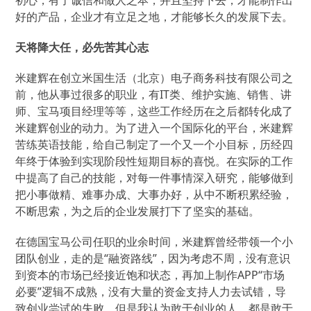
初心，有了诚信和做人之本，并且坚持下去，才能制作出
好的产品，企业才有立足之地，才能够长久的发展下去。
天将降大任，必先苦其心志
米建辉在创立米国生活（北京）电子商务科技有限公司之
前，他从事过很多的职业，有IT类、维护实施、销售、讲
师、宝马项目经理等等，这些工作经历在之后都转化成了
米建辉创业的动力。为了进入一个国际化的平台，米建辉
苦练英语技能，给自己制定了一个又一个小目标，历经四
年终于体验到实现阶段性短期目标的喜悦。在实际的工作
中提高了自己的技能，对每一件事情深入研究，能够做到
把小事做精、难事办成、大事办好，从中不断积累经验，
不断思索，为之后的企业发展打下了坚实的基础。
在德国宝马公司任职的业余时间，米建辉曾经带领一个小
团队创业，走的是“融资路线”，因为考虑不周，没有意识
到资本的市场已经接近饱和状态，再加上制作APP“市场
必要”逻辑不成熟，没有大量的资金支持人力去试错，导
致创业尝试的失败。但是我认为敢于创业的人，都是敢于