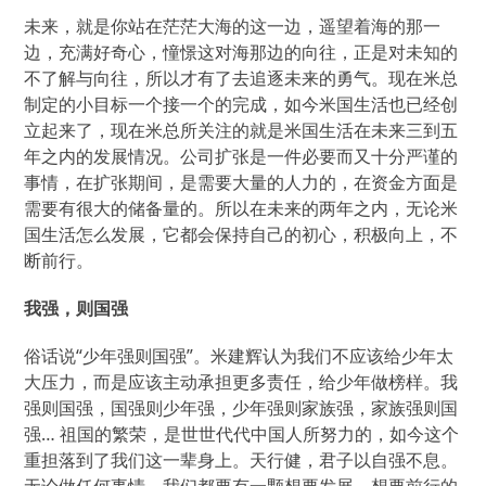
未来，就是你站在茫茫大海的这一边，遥望着海的那一
边，充满好奇心，憧憬这对海那边的向往，正是对未知的
不了解与向往，所以才有了去追逐未来的勇气。现在米总
制定的小目标一个接一个的完成，如今米国生活也已经创
立起来了，现在米总所关注的就是米国生活在未来三到五
年之内的发展情况。公司扩张是一件必要而又十分严谨的
事情，在扩张期间，是需要大量的人力的，在资金方面是
需要有很大的储备量的。所以在未来的两年之内，无论米
国生活怎么发展，它都会保持自己的初心，积极向上，不
断前行。
我强，则国强
俗话说“少年强则国强”。米建辉认为我们不应该给少年太
大压力，而是应该主动承担更多责任，给少年做榜样。我
强则国强，国强则少年强，少年强则家族强，家族强则国
强… 祖国的繁荣，是世世代代中国人所努力的，如今这个
重担落到了我们这一辈身上。天行健，君子以自强不息。