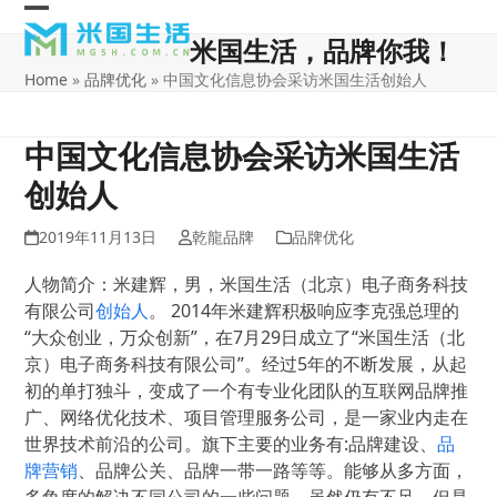
Skip
Open
Close
to
米国生活，品牌你我！
content
mobile
mobile
Home
»
品牌优化
»
中国文化信息协会采访米国生活创始人
menu
menu
中国文化信息协会采访米国生活
创始人
2019年11月13日
乾龍品牌
品牌优化
人物简介：米建辉，男，米国生活（北京）电子商务科技
有限公司
创始人
。 2014年米建辉积极响应李克强总理的
“大众创业，万众创新”，在7月29日成立了“米国生活（北
京）电子商务科技有限公司”。经过5年的不断发展，从起
初的单打独斗，变成了一个有专业化团队的互联网品牌推
广、网络优化技术、项目管理服务公司，是一家业内走在
世界技术前沿的公司。旗下主要的业务有:品牌建设、
品
牌营销
、品牌公关、品牌一带一路等等。能够从多方面，