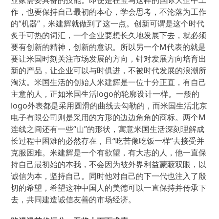
业家需要具备的技能。即使是在宝马这样的国际大企中工
作，也要保持自己最初的本心，学会思考，不沦落为工作
的“机器”，米建辉就做到了这一点。创新可谓是这个时代
炙手可热的词汇，一个企业要想长久地发展下去，就必须
要有创新的精神，创新的意识。所以另一个M代表的就是
要让米国时刻关注市场发展的方向，针对发展方向培育出
新的产品，让企业可以与时俱进，不被时代发展的浪潮所
淘汰。米国生活的创始人米建辉是一位十分正直，有自己
主意的人，正如米国生活logo的轮廓设计一样。一般的
logo外表都是采用圆滑的曲线去勾勒的，而米国生活北京
电子有限公司则是采用的方形的边边角角的商标。两个M
连线之间还有一些“山”的形状，寓意米国生活深刻理解成
长过程中困难的必然存在，且“吃苦像吃饭一样”去接受并
克服困难。米建辉是一个有欲望，有大志的人，他一直保
持自己最初始的本我，不会因为被外界利益蒙蔽双眼，以
诚信为本，坚持自己。同时他对自己的下一代也注入了殷
切的希望，希望这种中国人的美德可以一直保持并传承下
去，共同建造诚信友善的市场经济。