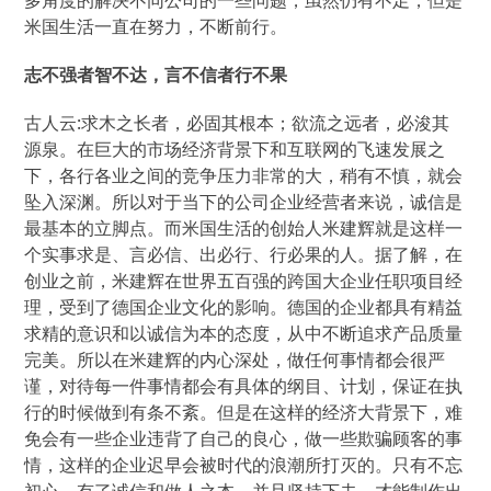
多角度的解决不同公司的一些问题，虽然仍有不足，但是
米国生活一直在努力，不断前行。
志不强者智不达，言不信者行不果
古人云:求木之长者，必固其根本；欲流之远者，必浚其
源泉。在巨大的市场经济背景下和互联网的飞速发展之
下，各行各业之间的竞争压力非常的大，稍有不慎，就会
坠入深渊。所以对于当下的公司企业经营者来说，诚信是
最基本的立脚点。而米国生活的创始人米建辉就是这样一
个实事求是、言必信、出必行、行必果的人。据了解，在
创业之前，米建辉在世界五百强的跨国大企业任职项目经
理，受到了德国企业文化的影响。德国的企业都具有精益
求精的意识和以诚信为本的态度，从中不断追求产品质量
完美。所以在米建辉的内心深处，做任何事情都会很严
谨，对待每一件事情都会有具体的纲目、计划，保证在执
行的时候做到有条不紊。但是在这样的经济大背景下，难
免会有一些企业违背了自己的良心，做一些欺骗顾客的事
情，这样的企业迟早会被时代的浪潮所打灭的。只有不忘