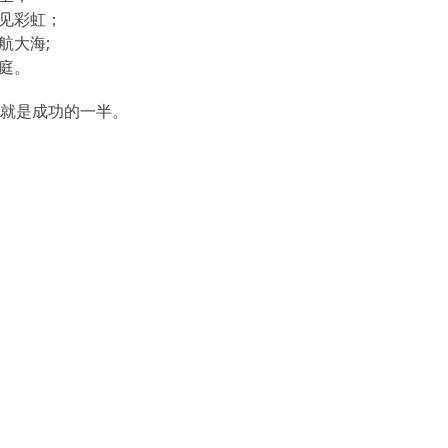
见彩虹；
航大海;
庭。
就是成功的一半。