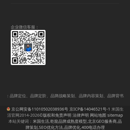
为：
价
¥300,000.00。
格
为：
¥280,000.00。
企业微信客服：
划：品牌定位、品牌定阶、品牌战略策划、品牌内容策划、品牌背书、体育
京公网安备11010502038936号
京ICP备14046521号-1
米国生
活官网2014-2026©
版权和免责声明
法律声明
网站地图
sitemap
本站关键词：
米国生活
,
乾龍品牌成熟度模型
,
北京GEO服务商
,
品
牌策划
,
SEO优化方法
,
品牌优化
,
400电话办理