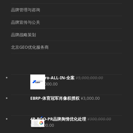
品牌管理与咨询
品牌宣传与公关
品牌战略策划
北京GEO优化服务商
EBRP-Pro-ALL-IN-全案
¥
5,000,000.00
原
当
¥
4,980,000.00
价
前
为：
价
EBRP-体育冠军肖像权授权
¥
3,000.00
¥5,000,000.00。
格
为：
¥4,980,000.00。
4P-BOO-PR品牌舆情优化处理
¥
300,000.00
原
当
¥
280,000.00
价
前