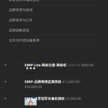
品牌管理与咨询
品牌宣传与公关
品牌战略策划
北京GEO优化服务商
原
当
EBRP-Lite-商标注册-商标权
¥
800.00
¥
600.00
价
前
为：
价
¥800.00。
格
EBRP-品牌舆情监测系统
¥
12,000.00
–
为：
价
¥
36,000.00
¥600.00
格
范
EBRP-体育冠军肖像权授权
¥
3,000.00
围：
¥12,000.00