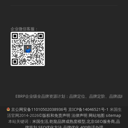
至
¥36,000.00
企业微信客服：
EBRP企业级全品牌资源计划：品牌定位、品牌定阶、品牌战略策划
京公网安备11010502038936号
京ICP备14046521号-1
米国生
活官网2014-2026©
版权和免责声明
法律声明
网站地图
sitemap
本站关键词：
米国生活
,
乾龍品牌成熟度模型
,
北京GEO服务商
,
品
牌策划
,
SEO优化方法
,
品牌优化
,
400电话办理