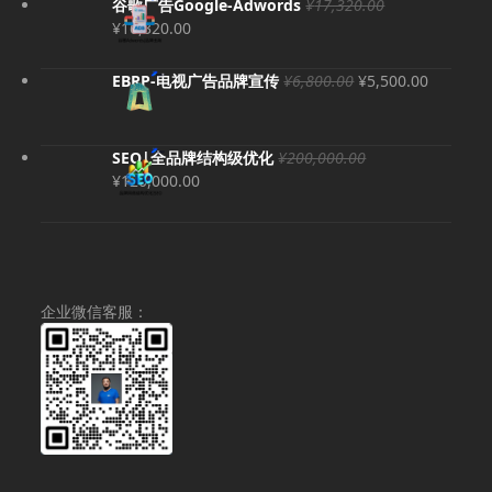
谷歌广告Google-Adwords
¥
17,320.00
原
当
¥
16,320.00
价
前
为：
价
原
当
EBRP-电视广告品牌宣传
¥
6,800.00
¥
5,500.00
¥17,320.00。
格
价
前
为：
为：
价
¥16,320.00。
¥6,800.00。
格
SEO|全品牌结构级优化
¥
200,000.00
为：
原
当
¥
120,000.00
¥5,500.
价
前
为：
价
¥200,000.00。
格
为：
¥120,000.00。
企业微信客服：