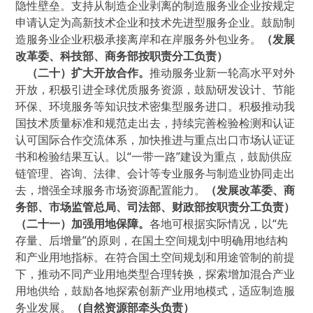
隐性壁垒。支持从制造企业剥离的制造服务业企业按规定
申请认定为高新技术企业和技术先进型服务企业。鼓励制
造服务业企业积极承接离岸和在岸服务外包业务。
（发展
改革委、科技部、商务部按职责分工负责）
（二十）扩大开放合作。
推动服务业新一轮高水平对外
开放，积极引进全球优质服务资源，鼓励研发设计、节能
环保、环境服务等知识技术密集型服务进口。积极推动我
国技术质量标准和规范走出去，持续完善检验检测和认证
认可国际合作交流体系，加快推进与重点出口市场认证证
书和检验结果互认。以“一带一路”建设为重点，鼓励供应
链管理、咨询、法律、会计等专业服务与制造业协同走出
去，增强全球服务市场资源配置能力。
（发展改革委、商
务部、市场监管总局、司法部、财政部按职责分工负责）
（二十一）加强用地保障。
各地可根据实际情况，以“先
存量、后增量”的原则，在国土空间规划中明确用地结构
和产业用地指标。在符合国土空间规划和用途管制的前提
下，推动不同产业用地类型合理转换，探索增加混合产业
用地供给，鼓励各地探索创新产业用地模式，适应制造服
务业发展。
（自然资源部牵头负责）