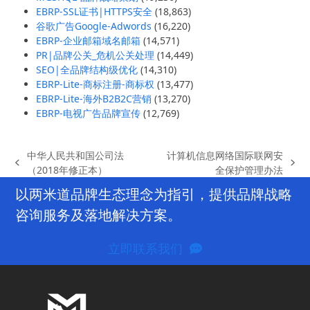
EBRP-SSL证书|HTTPS安全
(18,863)
谷歌广告Google-Adwords
(16,220)
EBRP-企业邮箱域名邮箱
(14,571)
PR|品牌公关_危机公关处理
(14,449)
SEO|全品牌结构级优化
(14,310)
EBRP-Lite-商标注册-商标权
(13,477)
EBRP-Lite-海外B2B2C营销
(13,270)
EBRP-电视广告品牌宣传
(12,769)
中华人民共和国公司法
计算机信息网络国际联网安
previous
next
（2018年修正本）
全保护管理办法
post:
post:
以两米道品牌生态理念为指引，提供品牌战略
咨询服务及落地解决方案。
立即联系我们