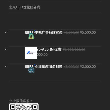
北京GEO优化服务商
原
当
EBRP-电视广告品牌宣传
¥
6,800.00
¥
5,500.00
价
前
为：
价
¥6,800.00。
格
EBRP-Pro-ALL-IN-全案
¥
5,000,000.00
为：
原
当
¥
4,980,000.00
¥5,500.
价
前
为：
价
原
当
EBRP-企业邮箱域名邮箱
¥
3,000.00
¥
2,000.00
¥5,000,000.00。
格
价
前
为：
为：
价
¥4,980,000.00。
¥3,000.00。
格
为：
¥2,000.
企业微信客服：