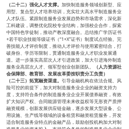
（二十二）强化人才支撑。
加快制造服务领域创新型、应
用型、复合型人才培养培训，充实壮大高水平制造服务业
人才队伍。紧跟制造服务业发展趋势和市场需求，深化新
工科建设，调整优化院校专业结构，加强校企合作，探索
中国特色学徒制，推动产教深度融合。总结推广学历证书
+若干职业技能等级证书（“1+X”证书）制度试点经验。完
善技能人才评价制度，推动人才评价与使用紧密结合，打
破身份、学历等限制，贯通制造服务业人才职业发展通
道。进一步落实高层次人才引进政策，加大引进海外制造
服务业高层次人才、领军型创业创新团队。
（人力资源社
会保障部、教育部、发展改革委按职责分工负责）
（二十三）拓宽融资渠道。
引导金融机构在依法合规、风
险可控的前提下，加大对制造服务业企业的融资支持力
度，支持符合条件的制造服务业企业开展债券融资，有效
扩大知识产权、合同能源管理未来收益权等无形资产质押
融资规模，创新发展供应链金融，逐步发展大型设备、公
用设施、生产线等领域的设备租赁和融资租赁服务，开发
适合制造服务业特点的金融产品，鼓励创投机构加大对制