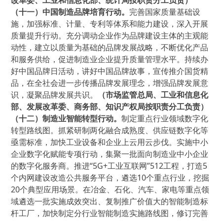
改革委、工业和信息化部、统计局按职责分工负责）
（十一）中国制造品牌培育行动。
完善国家质量基础设
施，加强标准、计量、专利等体系和能力建设，深入开展
质量提升行动。充分调动企业作为品牌建设主体的主观能
动性，建立以质量为基础的品牌发展战略，不断优化产品
和服务供给，促进制造业企业提升质量管理水平。持续办
好中国品牌日活动，讲好中国品牌故事，宣传推介国货精
品，在全社会进一步传播品牌发展理念，增强品牌发展意
识，凝聚品牌发展共识。
（市场监管总局、工业和信息化
部、发展改革委、商务部、知识产权局按职责分工负责）
（十二）制造业智能转型行动。
制定重点行业领域数字化
转型路线图。抓紧研制两化融合成熟度、供应链数字化等
亟需标准，加快工业设备和企业上云用云步伐。实施中小
企业数字化赋能专项行动，集聚一批面向制造业中小企业
的数字化服务商。推进“5G+工业互联网”512工程，打造5
个内网建设改造公共服务平台，遴选10个重点行业，挖掘
20个典型应用场景。在冶金、石化、汽车、家电等重点领
域遴选一批实施成效突出、复制推广价值大的智能制造标
杆工厂，加快制定分行业智能制造实施路线图，修订完善