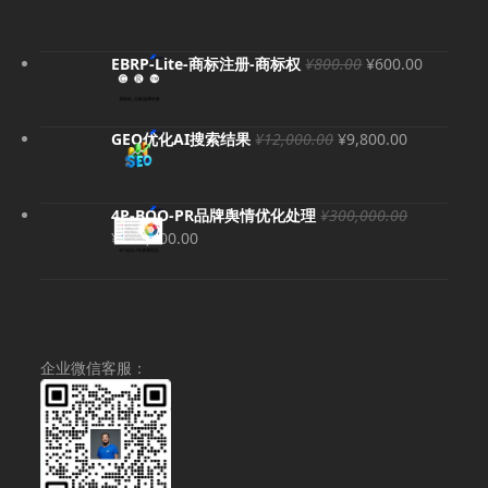
原
当
EBRP-Lite-商标注册-商标权
¥
800.00
¥
600.00
价
前
为：
价
¥800.00。
格
原
当
GEO优化AI搜索结果
¥
12,000.00
¥
9,800.00
为：
价
前
¥600.00
为：
价
¥12,000.00。
格
4P-BOO-PR品牌舆情优化处理
¥
300,000.00
为：
原
当
¥
280,000.00
¥9,800.00
价
前
为：
价
¥300,000.00。
格
为：
¥280,000.00。
企业微信客服：