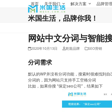
Skip
首页
关于我们
解决方案
品牌管
to
content
米国生活，品牌你我！
网站中文分词与智能
2020年10月13日
乾龍品牌
SEO营销
分词需求
默认的WP并没有分词功能，搜索时很难找到自
分词的，因为网站只支持手工空格分词
比如，如果你搜 “保定seo公司”，结果如下