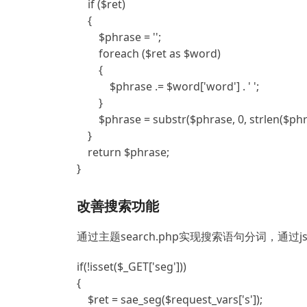
    if ($ret)

    {

        $phrase = '';

        foreach ($ret as $word)

        {

            $phrase .= $word['word'] . ' ';

        }

        $phrase = substr($phrase, 0, strlen($phrase) - 1);

    }

    return $phrase;

}
改善搜索功能
通过主题search.php实现搜索语句分词，通
if(!isset($_GET['seg']))

{

    $ret = sae_seg($request_vars['s']);
