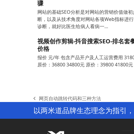
骤
网站的基础SEO分析是对网站的营销价值做初
断，以及从技术角度对网站各项Web指标进行
诊断，就好比医生给病人看病一…
视频创作剪辑-抖音搜索SEO-排名套
价格
报价 元/年 包含产品开户及人工运营费用 318
原价：36800 34800元 原价：39800 41800元
网页自动跳转代码和三种方法
previous
以两米道品牌生态理念为指引，
post: