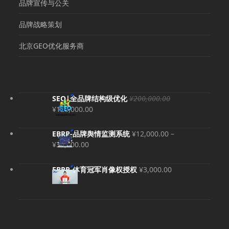
品牌宣传与公关
品牌战略策划
北京GEO优化服务商
SEO|全品牌结构级优化
¥
200,000.00
原
当
¥
120,000.00
价
前
为：
价
EBRP-品牌舆情监测系统
¥
12,000.00
–
¥200,000.00。
格
价
¥
36,000.00
为：
格
¥120,000.00。
范
EBRP-体育冠军肖像权授权
¥
3,000.00
围：
¥12,000.00
至
¥36,000.00