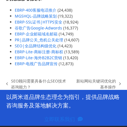
EBRP-400客服电话推介
(24,438)
MGSHQL-品牌战略策划
(19,322)
EBRP-SSL证书|HTTPS安全
(18,924)
谷歌广告Google-Adwords
(16,377)
EBRP-企业邮箱域名邮箱
(14,749)
PR|品牌公关_危机公关处理
(14,607)
SEO|全品牌结构级优化
(14,423)
EBRP-Lite-商标注册-商标权
(13,589)
EBRP-Lite-海外B2B2C营销
(13,420)
EBRP-电视广告品牌宣传
(12,873)
SEO顾问需要具备什么SEO技术
新站网站关键词优化的
previous
next
咨询能力？
基本操作
post:
post:
以两米道品牌生态理念为指引，提供品牌战略
咨询服务及落地解决方案。
立即联系我们