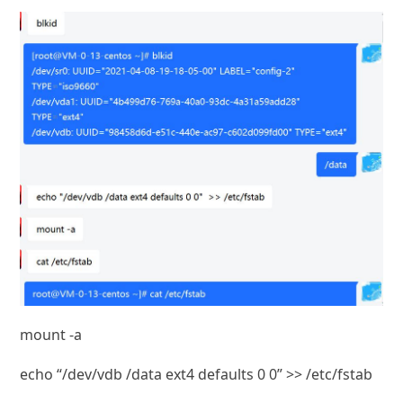
mount -a
echo “/dev/vdb /data ext4 defaults 0 0” >> /etc/fstab