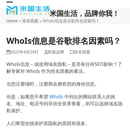
Skip
Open
Close
to
米国生活，品牌你我！
content
mobile
mobile
Home
»
排名因素
»
WhoIs信息是谷歌排名因素吗？
menu
menu
WhoIs信息是谷歌排名因素吗？
2022年4月29日
乾龍品牌
排名因素
WhoIs信息 – 或使用域名隐私 – 是否有任何SEO影响？
了
解专家对 WhoIs 作为排名因素的看法。
当您注册域时，注册商会拥有您的身份信息。
但是，如果您不希望
WhoIs
中列出的网站联系人的姓
名、地址、电话号码等供全世界查看，则可以选择域名隐
私保护。
人们希望在线保护其隐私的原因有很多。