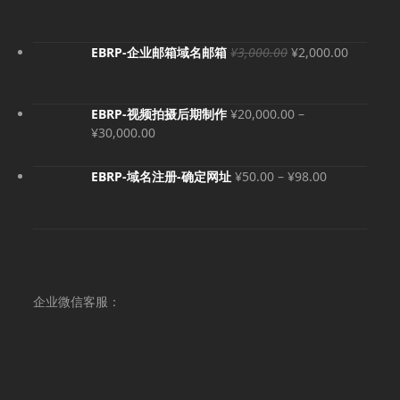
原
当
EBRP-企业邮箱域名邮箱
¥
3,000.00
¥
2,000.00
价
前
为：
价
¥3,000.00。
格
EBRP-视频拍摄后期制作
¥
20,000.00
–
为：
价
¥
30,000.00
¥2,000.
格
范
价
EBRP-域名注册-确定网址
¥
50.00
–
¥
98.00
围：
格
¥20,000.00
范
至
围：
¥30,000.00
¥50.00
至
¥98.00
企业微信客服：