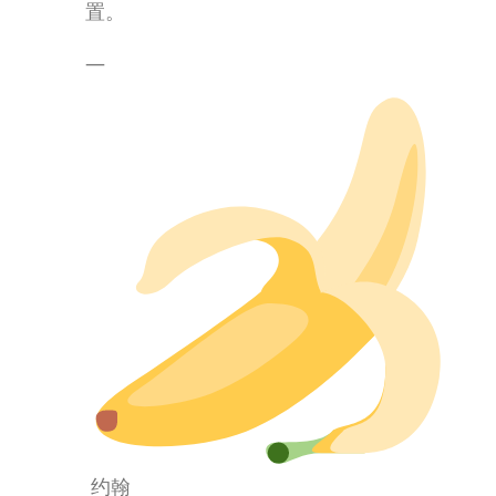
置。
—
约翰