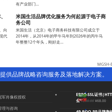
有产业部门…
标、
米国生活品牌优化服务为何起源于电子商
务公司
、向
米国生活（北京）电子商务科技有限公司成立于
现代
2014年，从2014年的甲午马年到2026年的丙午马
年整整12个年头，刚好走…
MGSH
next
提供品牌战略咨询服务及落地解决方案。
post:
EBRP-SSL证书|HT
冠军肖像权授权
原
当
全
¥
280.00
¥
68.00
价
前
管理与咨询
4P-BOO-PR品牌