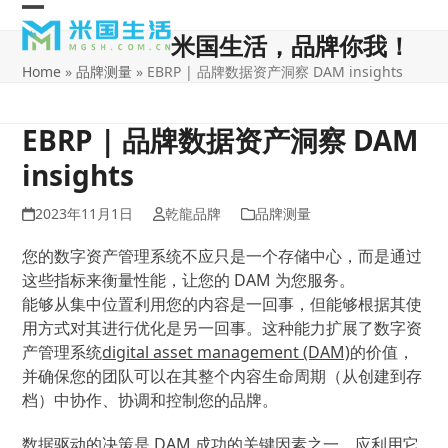
Skip
Open
Close
to
米国生活，品牌你我！
content
mobile
mobile
Home
»
品牌测量
»
EBRP | 品牌数据资产洞察 DAM insights
menu
menu
EBRP | 品牌数据资产洞察 DAM
insights
2023年11月1日
乾龍品牌
品牌测量
您的数字资产管理系统不应只是一个存储中心，而是通过
这些指标来衡量性能，让您的 DAM 为您服务。
能够从集中位置利用您的内容是一回事，但能够根据其使
用方式对其进行优化是另一回事。这种能力扩展了数字资
产管理系统
digital asset management (DAM)
的价值，
并确保您的团队可以在其整个内容生命周期（从创建到存
档）中协作、协调和控制您的品牌。
数据驱动的决策是 DAM 成功的关键因素之一，应利用它