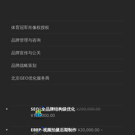
体育冠军肖像权授权
品牌管理与咨询
品牌宣传与公关
品牌战略策划
北京GEO优化服务商
SEO|全品牌结构级优化
¥
200,000.00
原
当
¥
120,000.00
价
前
为：
价
EBRP-视频拍摄后期制作
¥
20,000.00
–
¥200,000.00。
格