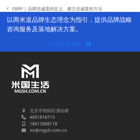
EBRP | 品牌忠诚度的定义、建立忠诚度的方法
previous
post:
以两米道品牌生态理念为指引，提供品牌战略
咨询服务及落地解决方案。
立即联系我们
北京市朝阳区酒仙桥
4001818713
18612888118
mi@mgsh.com.cn