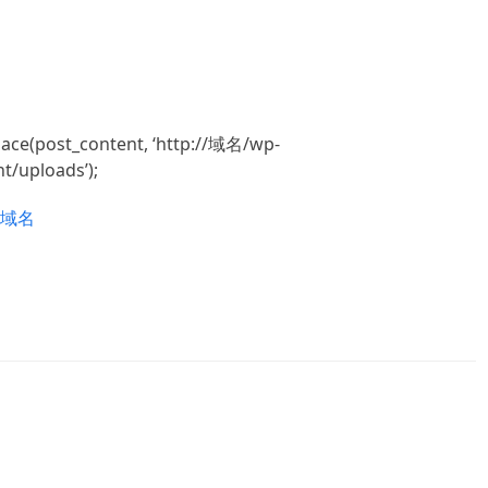
lace
(post_content, ‘http://域名/wp-
t/uploads’);
泛域名