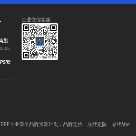
企业微信客服：
果
当
前
略策划
价
当
.00。
00.00
格
前
为：
TPS安
价
¥9,800.00。
0,000.00。
格
为：
¥500,000.00。
。
：
8.00。
P企业级全品牌资源计划：品牌定位、品牌定阶、品牌战略策划、