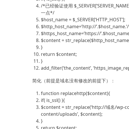
/*已经验证使用 $_SERVER[‘SERVER_NA
一点*/
$host_name
=
$_SERVER
[‘HTTP_HOST’];
$http_host_name
=’http:
//’.$host_name.’
$https_host_name
=’https:
//’.$host_name
$content
=
str_replace
(
$http_host_name
}
return
$content
;
}
add_filter(‘the_content’, ‘https_image_rep
简化（前提是域名没有修改的前提下）：
function
replacehttp(
$content
){
if
( is_ssl() ){
$content
=
str_replace
(‘http:
//域名/wp-con
content/uploads’, $content);
}
return
$content
;