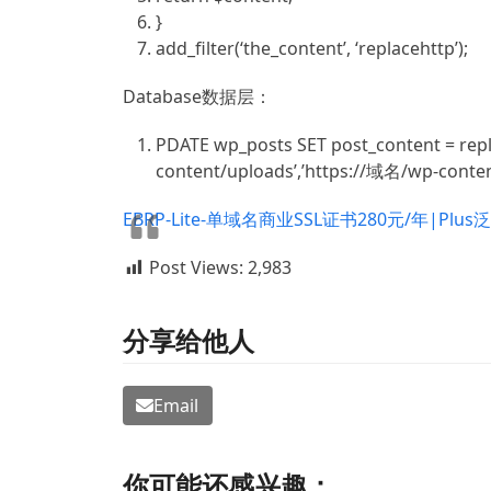
}
add_filter(‘the_content’, ‘replacehttp’);
Database数据层：
PDATE
wp_posts
SET
post_content =
rep
content/uploads’,’https://域名/wp-conten
EBRP-Lite-单域名商业SSL证书280元/年|Plus
Post Views:
2,983
分享给他人
Email
你可能还感兴趣：