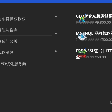
GEO优化AI搜索结
冠军肖像权授权
原
¥
12,000.00
¥
9,800.00
价
管理与咨询
MGSHQL-品牌战
为：
原
¥
1,000,000.00
¥12,000
¥
500,0
宣传与公关
价
EBRP-SSL证书|HT
为：
战略策划
原
当
全
¥1,00
¥
280.00
¥
68.00
价
前
GEO优化服务商
为：
价
¥280.00
格
为
¥6
EBR