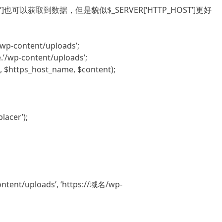
ME’]也可以获取到数据，但是貌似$_SERVER[‘HTTP_HOST’]更好
/wp-content/uploads’;
.’/wp-content/uploads’;
,
$https_host_name
,
$content
);
lacer’);
tent/uploads’, ‘https://域名/wp-