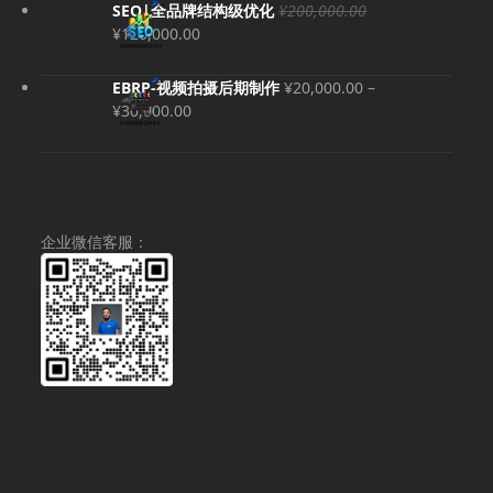
SEO|全品牌结构级优化
¥
200,000.00
原
当
¥
120,000.00
价
前
为：
价
EBRP-视频拍摄后期制作
¥
20,000.00
–
¥200,000.00。
格
价
¥
30,000.00
为：
格
¥120,000.00。
范
围：
¥20,000.00
至
企业微信客服：
¥30,000.00