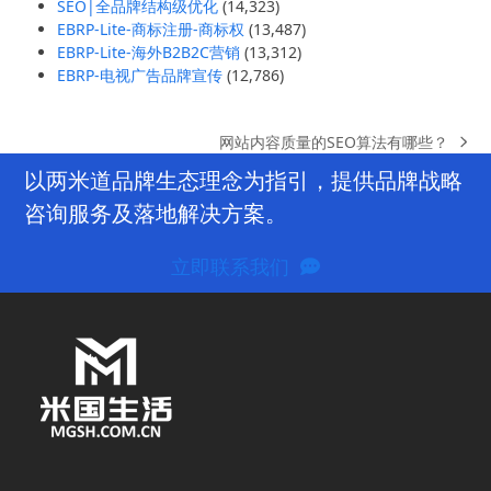
SEO|全品牌结构级优化
(14,323)
EBRP-Lite-商标注册-商标权
(13,487)
EBRP-Lite-海外B2B2C营销
(13,312)
EBRP-电视广告品牌宣传
(12,786)
网站内容质量的SEO算法有哪些？
next
post:
以两米道品牌生态理念为指引，提供品牌战略
咨询服务及落地解决方案。
立即联系我们