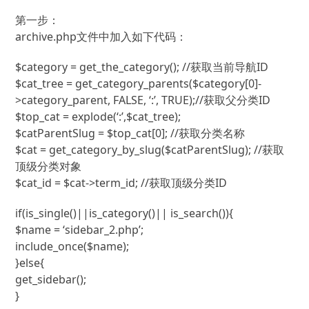
第一步：
archive.php文件中加入如下代码：
$category = get_the_category(); //获取当前导航ID
$cat_tree = get_category_parents($category[0]-
>category_parent, FALSE, ‘:’, TRUE);//获取父分类ID
$top_cat = explode(‘:’,$cat_tree);
$catParentSlug = $top_cat[0]; //获取分类名称
$cat = get_category_by_slug($catParentSlug); //获取
顶级分类对象
$cat_id = $cat->term_id; //获取顶级分类ID
if(is_single()||is_category()|| is_search()){
$name = ‘sidebar_2.php’;
include_once($name);
}else{
get_sidebar();
}