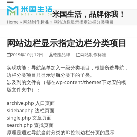
Skip
Open
Close
to
米国生活，品牌你我！
content
mobile
mobile
Home
»
网站制作标准
»
网站边栏显示指定边栏分类项目
menu
menu
网站边栏显示指定边栏分类项目
2019年10月12日
乾龍品牌
网站制作标准
实现功能：导航菜单加入一级分类项目，根据所选导航，
边栏分类项目只显示导航分类下的子类。
涉及到的文件有（都在wp-content/themes下对应的模
版文件夹中）：
archive.php 入口页面
sidebar.php 边栏页面
single.php 文章页面
search.php 查找页面
原理是通过导航当前分类的ID控制边栏分页的显示