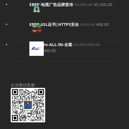
原
当
EBRP-电视广告品牌宣传
¥
6,800.00
¥
5,500.00
价
前
为：
价
¥6,800.00。
格
原
当
EBRP-SSL证书|HTTPS安全
¥
280.00
¥
68.00
为：
价
前
¥5,500.
为：
价
¥280.00。
格
EBRP-Pro-ALL-IN-全案
¥
5,000,000.00
为：
原
当
¥
4,980,000.00
¥68.00。
价
前
为：
价
¥5,000,000.00。
格
为：
¥4,980,000.00。
企业微信客服：