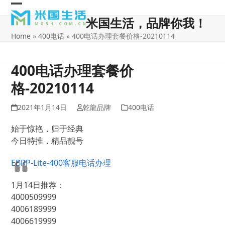
Skip
Open
Close
to
米国生活，品牌你我！
content
mobile
mobile
Home
»
400电话
»
400电话办理套餐价格-20210114
menu
menu
400电话办理套餐价
格-20210114
2021年1月14日
乾龍品牌
400电话
始于惊艳，归于经典
今日特推，精品靓号
EBRP-Lite-400客服电话办理
1月14日推荐：
4000509999
4006189999
4006619999