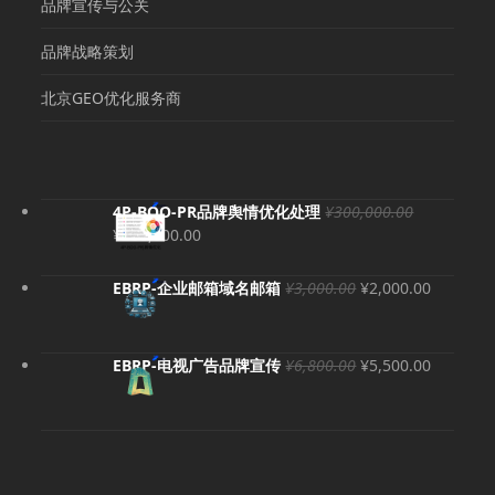
品牌宣传与公关
品牌战略策划
北京GEO优化服务商
4P-BOO-PR品牌舆情优化处理
¥
300,000.00
原
当
¥
280,000.00
价
前
为：
价
原
当
EBRP-企业邮箱域名邮箱
¥
3,000.00
¥
2,000.00
¥300,000.00。
格
价
前
为：
为：
价
¥280,000.00。
¥3,000.00。
格
原
当
EBRP-电视广告品牌宣传
¥
6,800.00
¥
5,500.00
为：
价
前
¥2,000.
为：
价
¥6,800.00。
格
为：
¥5,500.