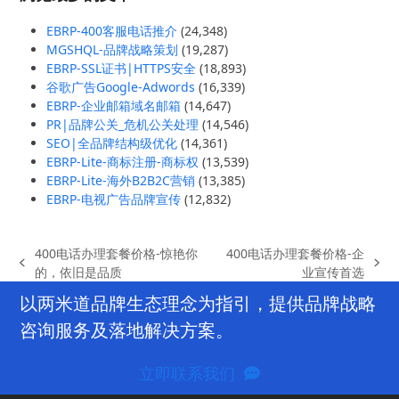
EBRP-400客服电话推介
(24,348)
MGSHQL-品牌战略策划
(19,287)
EBRP-SSL证书|HTTPS安全
(18,893)
谷歌广告Google-Adwords
(16,339)
EBRP-企业邮箱域名邮箱
(14,647)
PR|品牌公关_危机公关处理
(14,546)
SEO|全品牌结构级优化
(14,361)
EBRP-Lite-商标注册-商标权
(13,539)
EBRP-Lite-海外B2B2C营销
(13,385)
EBRP-电视广告品牌宣传
(12,832)
400电话办理套餐价格-惊艳你
400电话办理套餐价格-企
previous
next
的，依旧是品质
业宣传首选
post:
post:
以两米道品牌生态理念为指引，提供品牌战略
咨询服务及落地解决方案。
立即联系我们