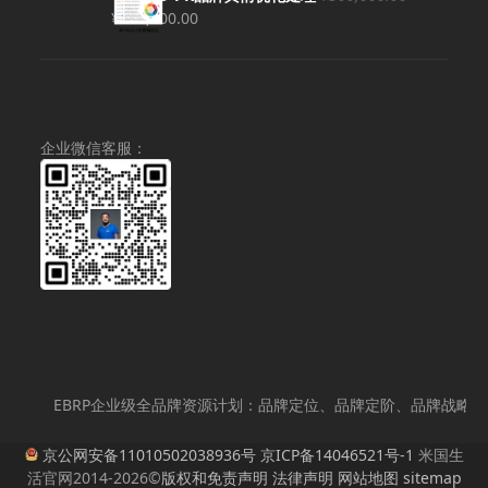
原
当
¥
280,000.00
价
前
为：
价
¥300,000.00。
格
为：
¥280,000.00。
企业微信客服：
EBRP企业级全品牌资源计划：品牌定位、品牌定阶、品牌战略策划
京公网安备11010502038936号
京ICP备14046521号-1
米国生
活官网2014-2026©
版权和免责声明
法律声明
网站地图
sitemap