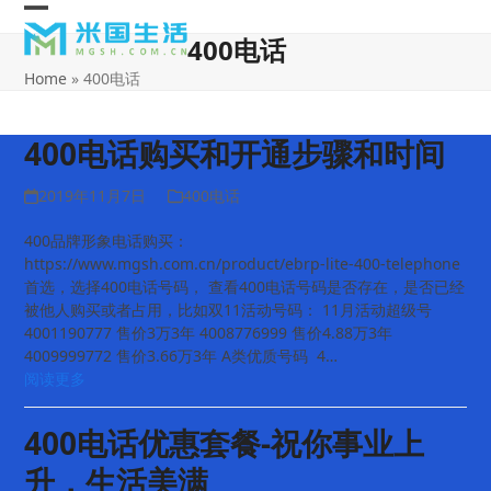
Skip
Open
Close
to
400电话
content
mobile
mobile
Home
»
400电话
menu
menu
400电话购买和开通步骤和时间
2019年11月7日
400电话
400品牌形象电话购买：
https://www.mgsh.com.cn/product/ebrp-lite-400-telephone
首选，选择400电话号码， 查看400电话号码是否存在，是否已经
被他人购买或者占用，比如双11活动号码： 11月活动超级号
4001190777 售价3万3年 4008776999 售价4.88万3年
4009999772 售价3.66万3年 A类优质号码 4…
阅读更多
400电话优惠套餐-祝你事业上
升，生活美满