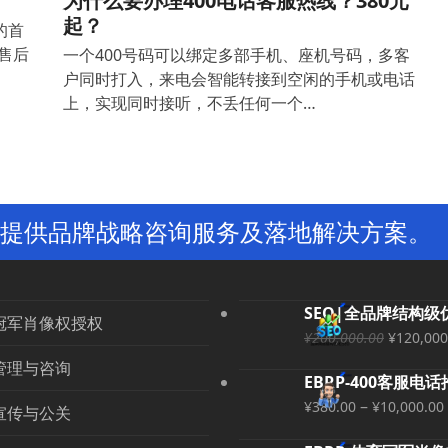
为什么要办理400电话客服热线？380元
起？
的首
售后
一个400号码可以绑定多部手机、座机号码，多客
户同时打入，来电会智能转接到空闲的手机或电话
上，实现同时接听，不丢任何一个…
提供品牌战略咨询服务及落地解决方案。
SEO|全品牌结构级
冠军肖像权授权
原
¥
200,000.00
¥
120,000
价
管理与咨询
EBRP-400客服电
为：
–
¥
380.00
¥
10,000.00
¥200,0
宣传与公关