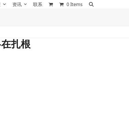
理
资讯
联系
0 Items
-在扎根