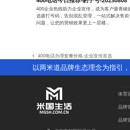
400电话今日推荐-豹子号-20230808
400企业热线助力企业宣传，成为客户最青睐
选拨打号码，告别混乱管理，一站式解决售前
问题，让您的营销效果更上一层楼…
400电话办理套餐价格-企业宣传首选
previous
以两米道品牌生态理念为指引，
post:
体育
品牌
品牌