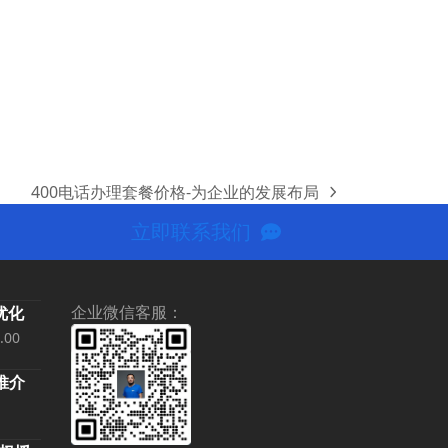
400电话办理套餐价格-为企业的发展布局
next
post:
立即联系我们
企业微信客服：
优化
当
.00
前
话推介
价
价
00.00。
格
格
为：