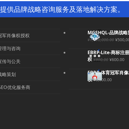
提供品牌战略咨询服务及落地解决方案。
MGSHQL-品牌战
冠军肖像权授权
原
¥
1,000,000.00
¥
500,0
价
管理与咨询
EBRP-Lite-商标注
为：
原
当
权
¥
800.00
¥
600.00
¥1,00
宣传与公关
价
前
EBRP-体育冠军肖
为：
价
战略策划
权
¥800.00
格
¥
3,000.00
为
GEO优化服务商
¥