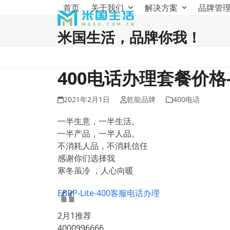
Skip
首页
关于我们
解决方案
品牌管
to
content
米国生活，品牌你我！
400电话办理套餐价
2021年2月1日
乾龍品牌
400电话
一半生意，一半生活。
一半产品，一半人品。
不消耗人品，不消耗信任
感谢你们选择我
寒冬虽冷 ，人心向暖
EBRP-Lite-400客服电话办理
2月1推荐
4000996666