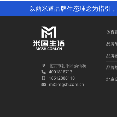
previous
以两米道品牌生态理念为指引，
post:
体育
品牌
品牌
北京市朝阳区酒仙桥
品牌
4001818713
18612888118
北京
mi@mgsh.com.cn