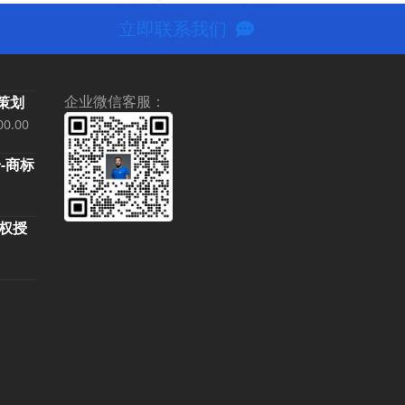
next
post:
立即联系我们
企业微信客服：
略策划
当
00.00
前
册-商标
价
0,000.00。
格
为：
像权授
¥500,000.00。
。
：
600.00。