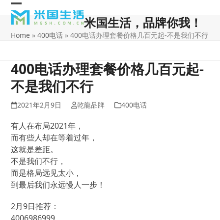
Skip
Open
Close
to
米国生活，品牌你我！
content
mobile
mobile
Home
»
400电话
»
400电话办理套餐价格几百元起-不是我们不行
menu
menu
400电话办理套餐价格几百元起-
不是我们不行
2021年2月9日
乾龍品牌
400电话
有人在布局2021年，
而有些人却在等着过年，
这就是差距。
不是我们不行，
而是格局远见太小，
到最后我们永远慢人一步！
2月9日推荐：
4006986999