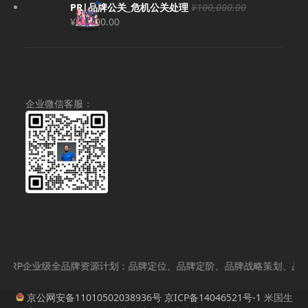
为：
价
PR|品牌公关_危机公关处理
¥
100,000.00
¥300,000.00。
格
原
当
¥
80,000.00
为：
价
前
¥280,000.00。
为：
价
¥100,000.00。
格
为：
¥80,000.00。
企业微信客服：
BRP企业级全品牌资源计划：品牌定位、品牌定阶、品牌战略策划、品牌内
京公网安备11010502038936号
京ICP备14046521号-1
米国生