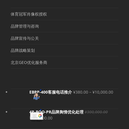
体育冠军肖像权授权
品牌管理与咨询
品牌宣传与公关
品牌战略策划
北京GEO优化服务商
价
EBRP-400客服电话推介
¥
380.00
–
¥
10,000.00
格
范
围：
4P-BOO-PR品牌舆情优化处理
¥
300,000.00
¥380.00
原
当
¥
280,000.00
至
价
前
¥10,000