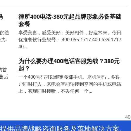
码
律所400电话-380元起品牌形象必备基础
套餐
确的选
享受美食，感受美好；美好相伴，好运常来。今日
力.
优推餐饮行业靓号： 400-055-1717 400-639-1717
40…
为什么要办理400电话客服热线？380元
起？
的首
售后
一个400号码可以绑定多部手机、座机号码，多客
户同时打入，来电会智能转接到空闲的手机或电话
上，实现同时接听，不丢任何一个…
4
ne
提供品牌战略咨询服务及落地解决方案。
po