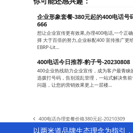
你可能还感兴趣：
企业形象套餐-380元起的400电话号
666
想让企业宣传更有效果,办理400电话,一个正
择 大于百倍的努力,企业标配400 宣传推广更给
EBRP-Lit…
400电话今日推荐-豹子号-20230808
400企业热线助力企业宣传，成为客户最青睐
选拨打号码，告别混乱管理，一站式解决售前
问题，让您的营销效果更上一层楼…
400电话办理套餐价格380元起-20210309
previous
以两米道品牌生态理念为指引，
post: