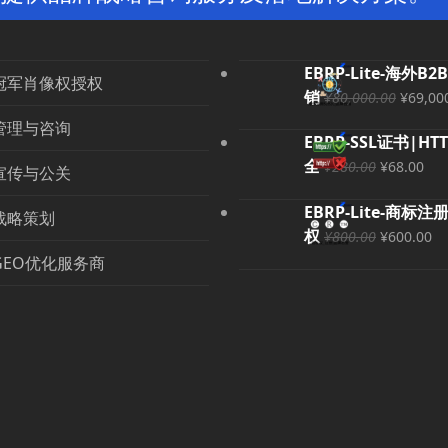
EBRP-Lite-海外B2
冠军肖像权授权
原
销
¥
80,000.00
¥
69,00
价
管理与咨询
EBRP-SSL证书|HT
为：
原
当
全
¥
280.00
¥
68.00
¥80,0
宣传与公关
价
前
EBRP-Lite-商标注
为：
价
战略策划
原
当
权
¥280.00
格
¥
800.00
¥
600.00
价
前
为
GEO优化服务商
为：
价
¥6
¥800.00
格
为
¥