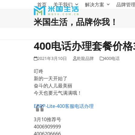
Skip
首页
关于我们
解决方案
品牌管
to
content
米国生活，品牌你我！
400电话办理套餐价格38
2021年3月10日
乾龍品牌
400电话
叮咚
新的一天开始了
奋斗的人儿最美丽
今天也要元气满满哦！
EBRP-Lite-400客服电话办理
3月10推荐号
4006909999
4006206666