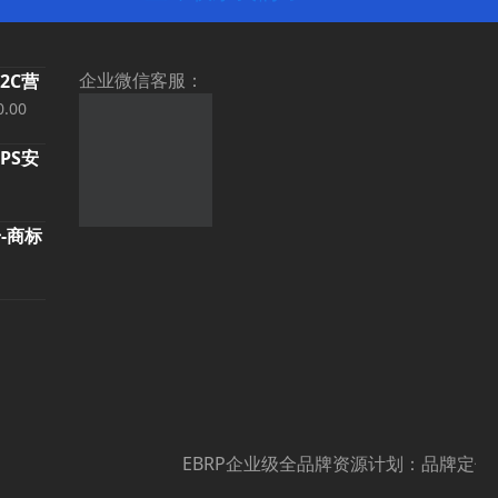
企业微信客服：
B2C营
当
0.00
前
TPS安
价
00.00。
格
为：
册-商标
¥69,000.00。
。
：
8.00。
。
：
600.00。
EBRP企业级全品牌资源计划：品牌定位、