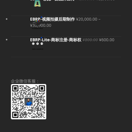
价
前
为：
价
¥6,800.00。
格
EBRP-视频拍摄后期制作
¥
20,000.00
–
为：
价
¥
30,000.00
¥5,500.
格
范
原
当
EBRP-Lite-商标注册-商标权
¥
800.00
¥
600.00
围：
价
前
¥20,000.00
为：
价
至
¥800.00。
格
¥30,000.00
为：
¥600.00
企业微信客服：