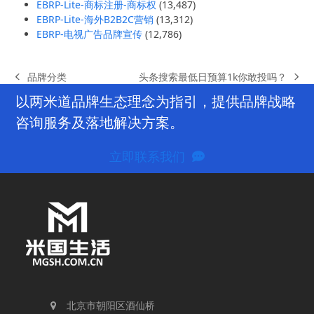
EBRP-Lite-商标注册-商标权
(13,487)
EBRP-Lite-海外B2B2C营销
(13,312)
EBRP-电视广告品牌宣传
(12,786)
头条搜索最低日预算1k你敢投吗？
品牌分类
next
previous
post:
post:
以两米道品牌生态理念为指引，提供品牌战略
咨询服务及落地解决方案。
立即联系我们
北京市朝阳区酒仙桥