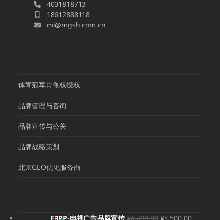
4001818713
18612888118
mi@mgsh.com.cn
体育冠军肖像权授权
品牌管理与咨询
品牌宣传与公关
品牌战略策划
北京GEO优化服务商
原
当
EBRP-电视广告品牌宣传
¥
6,800.00
¥
5,500.00