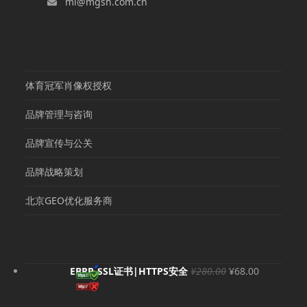
mi@mgsh.com.cn
体育冠军肖像权授权
品牌管理与咨询
品牌宣传与公关
品牌战略策划
北京GEO优化服务商
原
当
EBRP-SSL证书|HTTPS安全
¥
280.00
¥
68.00
价
前
为：
价