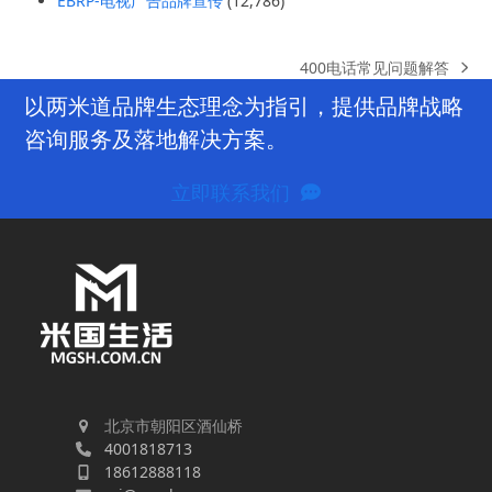
EBRP-电视广告品牌宣传
(12,786)
400电话常见问题解答
next
post:
以两米道品牌生态理念为指引，提供品牌战略
咨询服务及落地解决方案。
立即联系我们
北京市朝阳区酒仙桥
4001818713
18612888118