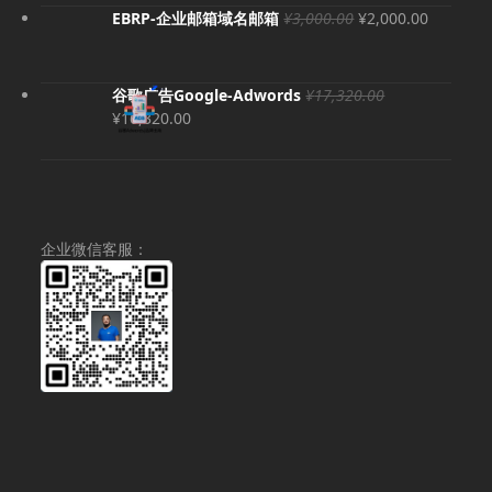
¥280.00。
格
原
当
EBRP-企业邮箱域名邮箱
¥
3,000.00
¥
2,000.00
为：
价
前
¥68.00。
为：
价
¥3,000.00。
格
谷歌广告Google-Adwords
¥
17,320.00
为：
原
当
¥
16,320.00
¥2,000.
价
前
为：
价
¥17,320.00。
格
为：
¥16,320.00。
企业微信客服：