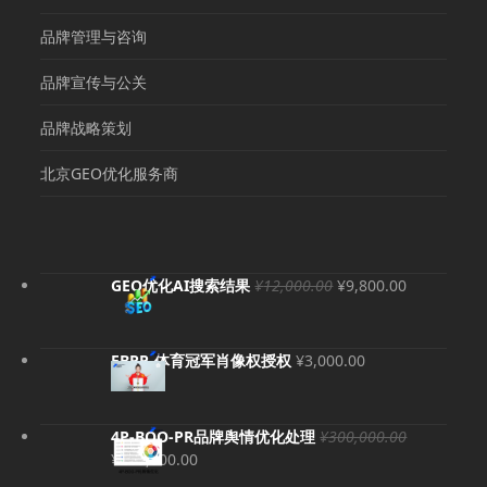
品牌管理与咨询
品牌宣传与公关
品牌战略策划
北京GEO优化服务商
原
当
GEO优化AI搜索结果
¥
12,000.00
¥
9,800.00
价
前
为：
价
¥12,000.00。
格
EBRP-体育冠军肖像权授权
¥
3,000.00
为：
¥9,800.00
4P-BOO-PR品牌舆情优化处理
¥
300,000.00
原
当
¥
280,000.00
价
前