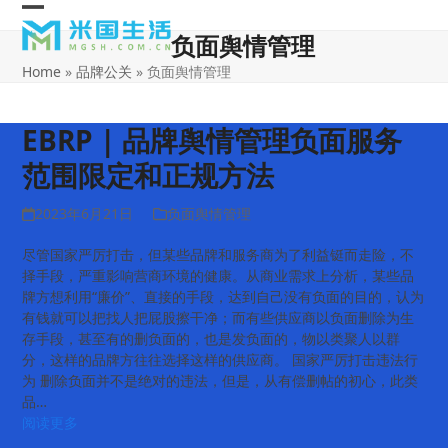
Skip
Open
Close
to
负面舆情管理
content
mobile
mobile
Home
»
品牌公关
»
负面舆情管理
menu
menu
EBRP | 品牌舆情管理负面服务
范围限定和正规方法
2023年6月21日
负面舆情管理
尽管国家严厉打击，但某些品牌和服务商为了利益铤而走险，不
择手段，严重影响营商环境的健康。从商业需求上分析，某些品
牌方想利用“廉价”、直接的手段，达到自己没有负面的目的，认为
有钱就可以把找人把屁股擦干净；而有些供应商以负面删除为生
存手段，甚至有的删负面的，也是发负面的，物以类聚人以群
分，这样的品牌方往往选择这样的供应商。 国家严厉打击违法行
为 删除负面并不是绝对的违法，但是，从有偿删帖的初心，此类
品…
阅读更多