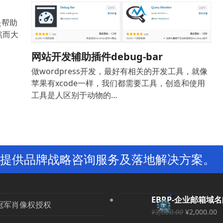
是帮助
然而大
网站开发辅助插件debug-bar
做wordpress开发，最好有相关的开发工具，就像
苹果有xcode一样，我们都需要工具，创造和使用
工具是人区别于动物的…
提供品牌战略咨询服务及落地解决方案。
EBRP-企业邮箱域
冠军肖像权授权
原
¥
3,000.00
¥
2,000.00
价