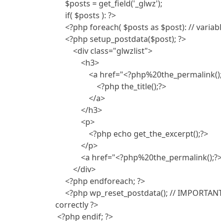
     $posts = get_field('_glwz');

     if( $posts ): ?>

     <?php foreach( $posts as $post): // variable must be called $post (IMPORTANT) ?>

     <?php setup_postdata($post); ?>

         <div class="glwzlist">

             <h3>

                 <a href="<?php%20the_permalink();?>">

                     <?php the_title();?>

                 </a>

             </h3>

             <p>

                 <?php echo get_the_excerpt();?>

             </p>

             <a href="<?php%20the_permalink();?>" class="glwzmore">learn more</a>

         </div>

     <?php endforeach; ?>

     <?php wp_reset_postdata(); // IMPORTANT - reset the $post object so the rest of the page works 
correctly ?>

 <?php endif; ?>