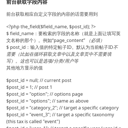
前台获取字段内容
前台获取相应自定义字段的内容的话需要用到
<?php
the_field
(
$field_name
,
$post_id
)
;
?>
$ field_name：要检索的字段的名称（就是上面让填写英
文名称的那个）。例如“page_content”
（必填）
$ post_id：输入值的特定帖子ID。默认为当前帖子ID
不
需要（比如在循环获取文章中以及文章页中不需要填
写）。
这也可以是选项/分类/用户等
其他地方显示的值
$post_id
=
null
;
// current post
$post_id
=
1
;
// post 1
$post_id
=
"option"
;
// options page
$post_id
=
"options"
;
// same as above
$post_id
=
"category_2"
;
// target a specific category
$post_id
=
"event_3"
;
// target a specific taxonomy 
(this tax is called "event")