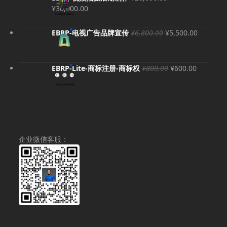
价
¥
30,000.00
格
范
原
当
EBRP-电视广告品牌宣传
¥
6,800.00
¥
5,500.00
围：
价
前
¥20,000.00
为：
价
至
¥6,800.00。
格
原
当
EBRP-Lite-商标注册-商标权
¥
800.00
¥
600.00
¥30,000.00
为：
价
前
¥5,500.
为：
价
¥800.00。
格
为：
¥600.00
企业微信客服：