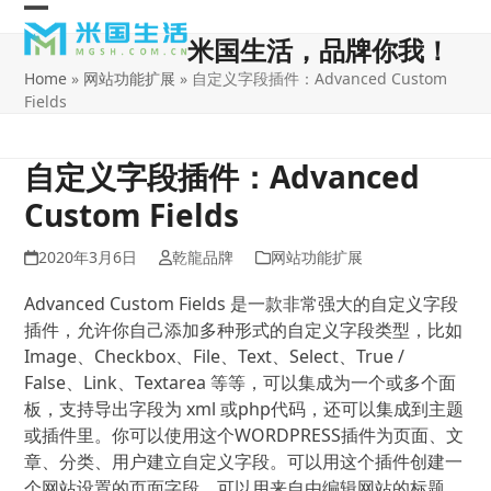
Skip
Open
Close
to
米国生活，品牌你我！
content
mobile
mobile
Home
»
网站功能扩展
»
自定义字段插件：Advanced Custom
menu
menu
Fields
自定义字段插件：Advanced
Custom Fields
2020年3月6日
乾龍品牌
网站功能扩展
Advanced Custom Fields 是一款非常强大的自定义字段
插件，允许你自己添加多种形式的自定义字段类型，比如
Image、Checkbox、File、Text、Select、True /
False、Link、Textarea 等等，可以集成为一个或多个面
板，支持导出字段为 xml 或php代码，还可以集成到主题
或插件里。你可以使用这个WORDPRESS插件为页面、文
章、分类、用户建立自定义字段。可以用这个插件创建一
个网站设置的页面字段，可以用来自由编辑网站的标题、