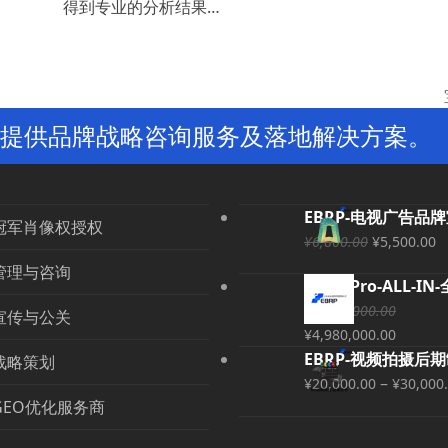
得到专业的分析结果…
提供品牌战略咨询服务及落地解决方案。
EBRP-电视广告品
冠军肖像权授权
原
¥
6,800.00
¥
5,500.00
价
管理与咨询
EBRP-Pro-ALL-IN
为：
¥
5,000,000.00
¥6,800.0
宣传与公关
原
当
¥
4,980,000.00
价
前
EBRP-视频拍摄后
¥
战略策划
为：
价
–
¥
20,000.00
¥
30,000
¥5,000,000.00。
格
GEO优化服务商
为：