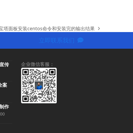
宝塔面板安装centos命令和安装完的输出结果
next
post:
立即联系我们
企业微信客服：
牌宣传
当
前
-全案
价
0。
格
为：
期制作
5,500.00。
价
.00
格
范