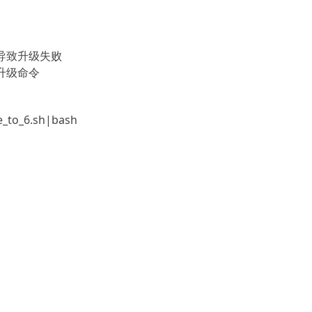
导致升级失败
升级命令
te_to_6.sh|bash