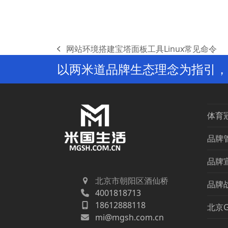
网站环境搭建宝塔面板工具Linux常见命令
previous
以两米道品牌生态理念为指引，
post:
体育
品牌
品牌
北京市朝阳区酒仙桥
品牌
4001818713
18612888118
北京
mi@mgsh.com.cn